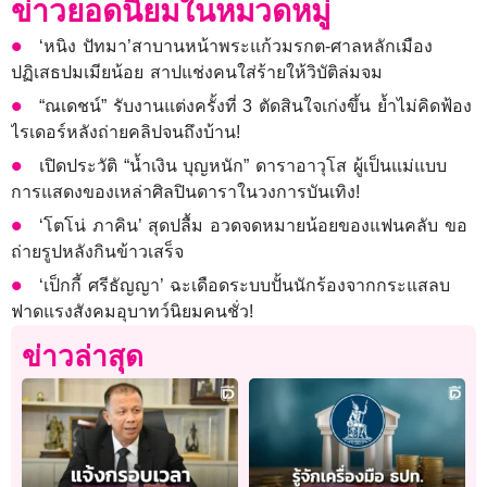
ข่าวยอดนิยมในหมวดหมู่
‘หนิง ปัทมา’สาบานหน้าพระแก้วมรกต-ศาลหลักเมือง
ปฏิเสธปมเมียน้อย สาปแช่งคนใส่ร้ายให้วิบัติล่มจม
“ณเดชน์” รับงานแต่งครั้งที่ 3 ตัดสินใจเก่งขึ้น ย้ำไม่คิดฟ้อง
ไรเดอร์หลังถ่ายคลิปจนถึงบ้าน!
เปิดประวัติ “น้ำเงิน บุญหนัก” ดาราอาวุโส ผู้เป็นแม่แบบ
การแสดงของเหล่าศิลปินดาราในวงการบันเทิง!
‘โตโน่ ภาคิน’ สุดปลื้ม อวดจดหมายน้อยของแฟนคลับ ขอ
ถ่ายรูปหลังกินข้าวเสร็จ
‘เป็กกี้ ศรีธัญญา’ ฉะเดือดระบบปั้นนักร้องจากกระแสลบ
ฟาดแรงสังคมอุบาทว์นิยมคนชั่ว!
ข่าวล่าสุด