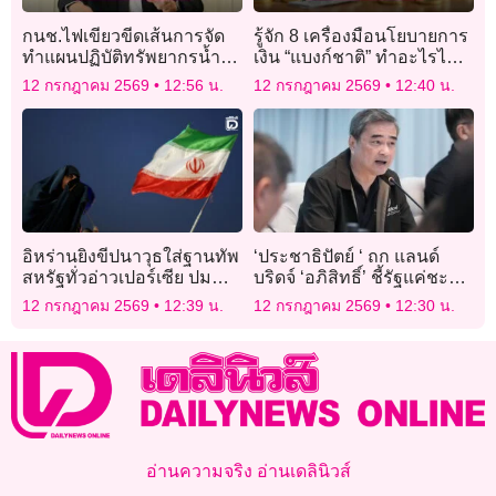
กนช.ไฟเขียวขีดเส้นการจัด
รู้จัก 8 เครื่องมือนโยบายการ
ทำแผนปฏิบัติทรัพยากรน้ำปี
เงิน “แบงก์ชาติ” ทำอะไรได้
71 สทนช.ผนึกกำลังสร้าง
บ้าง?
12 กรกฎาคม 2569
12:56 น.
12 กรกฎาคม 2569
12:40 น.
ความรู้ผลักดันโครงการ
ระดับพื้นที่ให้เป็นจริง
อิหร่านยิงขีปนาวุธใส่ฐานทัพ
‘ประชาธิปัตย์ ‘ ถก แลน​ด์
สหรัฐทั่วอ่าวเปอร์เซีย ปม
บริดจ์​ ‘อภิสิทธิ์​’ ชี้รัฐแค่ชะลอ
พิพาทฮอร์มุซเดือด
ไม่ถอยจริง
12 กรกฎาคม 2569
12:39 น.
12 กรกฎาคม 2569
12:30 น.
อ่านความจริง อ่านเดลินิวส์