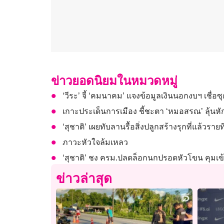
ข่าวยอดนิยมในหมวดหมู่
‘วีระ’ จี้ ‘คมนาคม’ แจงข้อมูลเงินนอกงบฯ เชื่อ
เกาะประเด็นการเมือง ชี้ชะตา ‘หมอสรณ’ ลุ้นห
‘สุชาติ’ เผยทับลานรื้อสิ่งปลูกสร้างรุกที่แล้วราย
ภาวะหัวใจล้มเหลว
‘สุชาติ’ ชง ครม.ปลดล็อกนกปรอดหัวโขน คุมเข้มเ
ข่าวล่าสุด