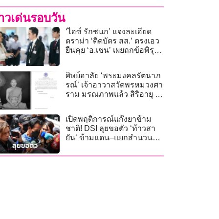
่าวเด่นรอบวัน
‘ไอซ์ รักชนก’ แจงละเอียด
ดราม่า ‘ติดบัตร สส.’ ตรงเอว
ยืนคุย ‘อ.เชน’ เผยถกข้อพิรุธ
‘โครงการ NDLP’
ศิษย์อาลัย ‘พระมงคลรัตนาภ
รณ์’ เจ้าอาวาสวัดพรหมวงศา
ราม มรณภาพแล้ว สิริอายุ 73
ปี
เปิดพฤติการณ์แก๊งยาข้าม
ชาติ! DSI ลุยขอตัว ‘ท้าวสา
ยัน’ ข้ามแดน–แยกสำนวน
ปส. คดีแอร์โฮสเตส