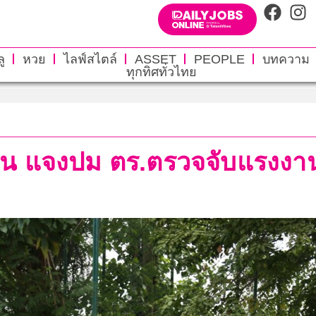
ู
หวย
ไลฟ์สไตล์
ASSET
PEOPLE
บทความ
ทุกทิศทั่วไทย
น แจงปม ตร.ตรวจจับแรงงานต