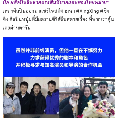
ป๋อ #ศิลปินจีนหายตรงพื้นที่ชายแดนของไทยพม่า!!” 
เหล่าศิลปินออกมาแชร์โพสต์ตามหา #XingXing #ซิง
ซิง ศิลปินหนุ่มที่มีผลงานซีรีส์จีนหลายเรื่อง ที่พวกเราคุ้น
เคยผ่านตากัน