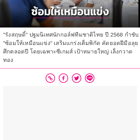
"รังสฤษดิ์" ปฐมนิเทศนักกอล์ฟทีมชาติไทย ปี 2568 กำชับ
"ซ้อมให้เหมือนแข่ง" เสริมแกร่งเต็มพิกัด คัดยอดฝีมือลุย
ศึกตลอดปี โดยเฉพาะซีเกมส์ เป้าหมายใหญ่ เล็งกวาด
ทอง