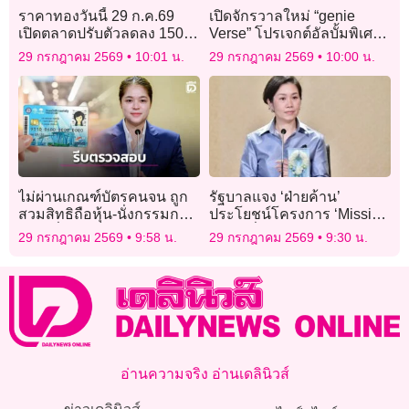
ราคาทองวันนี้ 29 ก.ค.69
เปิดจักรวาลใหม่ “genie
เปิดตลาดปรับตัวลดลง 150
Verse” โปรเจกต์อัลบั้มพิเศษ
บาท
ชวนศิลปินรุ่นใหม่ตีความ
29 กรกฎาคม 2569
10:01 น.
29 กรกฎาคม 2569
10:00 น.
เพลงฮิตในตำนาน
ไม่ผ่านเกณฑ์บัตรคนจน ถูก
รัฐบาลแจง ‘ฝ่ายค้าน’
สวมสิทธิถือหุ้น-นั่งกรรมการ
ประโยชน์โครงการ ‘Missing
ให้รีบยื่นตรวจสอบ
Link’ เชื่อมรถไฟชุมพร-
29 กรกฎาคม 2569
9:58 น.
29 กรกฎาคม 2569
9:30 น.
ท่าเรือ
อ่านความจริง อ่านเดลินิวส์