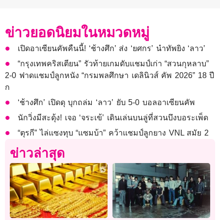
ข่าวยอดนิยมในหมวดหมู่
เปิดอาเซียนคัพคืนนี้! ‘ช้างศึก’ ส่ง ‘ยศกร’ นำทัพยิง ‘ลาว’
“กรุงเทพคริสเตียน” รัวท้ายเกมดับแชมป์เก่า “สวนกุหลาบ”
2-0 ฟาดแชมป์ลูกหนัง “กรมพลศึกษา เดลินิวส์ คัพ 2026” 18 ปี
ก
‘ช้างศึก’ เปิดดุ บุกถล่ม ‘ลาว’ ยับ 5-0 บอลอาเซียนคัพ
นักวิ่งมีสะดุ้ง! เจอ ‘จระเข้’ เดินเล่นบนลู่ที่สวนบึงบอระเพ็ด
“ตุรกี” ไล่แซงทุบ “แซมบ้า” คว้าแชมป์ลูกยาง VNL สมัย 2
ข่าวล่าสุด