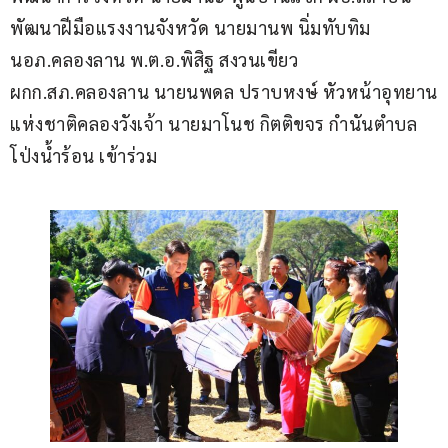
พัฒนาฝีมือแรงงานจังหวัด นายมานพ นิ่มทับทิม 
นอภ.คลองลาน พ.ต.อ.พิสิฐ สงวนเขียว 
ผกก.สภ.คลองลาน นายนพดล ปราบหงษ์ หัวหน้าอุทยาน
แห่งชาติคลองวังเจ้า นายมาโนช กิตติขจร กำนันตำบล
โป่งน้ำร้อน เข้าร่วม