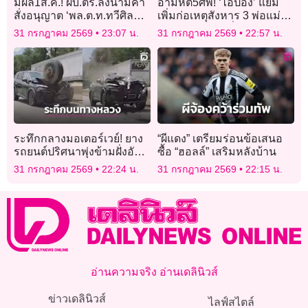
มีผล1ส.ค.! ผบ.ตร.ลงนามคำ
อำมหิต5ศพ! ‘ไอ้ป๋อง’ แย้ม
สั่งอนุญาต ‘พล.ต.ท.ทวีศิลป์’
เพิ่มก่อเหตุสังหาร 3 พ่อแม่ลูก
ลาออกจากราชการ
ฝังอำพรางใกล้พี่น้องรัสเซีย
31 กรกฎาคม 2569
23:07 น.
31 กรกฎาคม 2569
22:57 น.
ระทึกกลางมอเตอร์เวย์! ยาง
“ผีแดง” เตรียมร่อนข้อเสนอ
รถยนต์ปริศนาพุ่งข้ามฝั่งอัด
ซื้อ “ฮอลล์” เสริมหลังบ้าน
กระจกหน้ารถเอสยูวีพังยับ
31 กรกฎาคม 2569
22:24 น.
31 กรกฎาคม 2569
22:15 น.
อ่านความจริง อ่านเดลินิวส์
ข่าวเดลินิวส์
ไลฟ์สไตล์