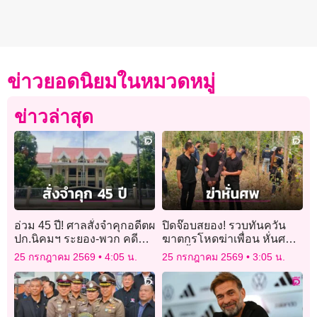
ข่าวยอดนิยมในหมวดหมู่
ข่าวล่าสุด
อ่วม 45 ปี! ศาลสั่งจำคุกอดีตผ
ปิดจ๊อบสยอง! รวบทันควัน
ปก.นิคมฯ ระยอง-พวก คดี
ฆาตกรโหดฆ่าเพื่อน หั่นศพ
โกงงบฝึกอบรมฯ
แยกทิ้งอำพราง
25 กรกฎาคม 2569
4:05 น.
25 กรกฎาคม 2569
3:05 น.