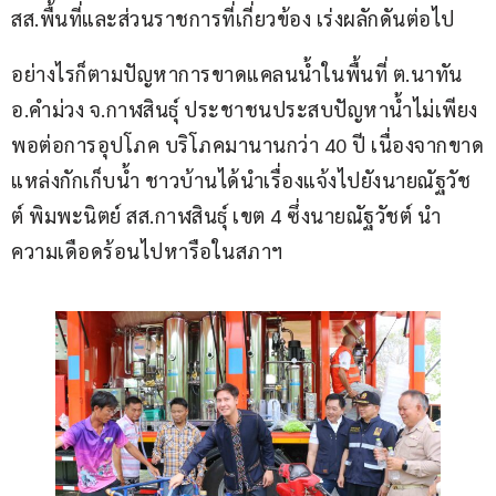
สส.พื้นที่และส่วนราชการที่เกี่ยวข้อง เร่งผลักดันต่อไป
อย่างไรก็ตามปัญหาการขาดแคลนน้ำในพื้นที่ ต.นาทัน 
อ.คำม่วง จ.กาฬสินธุ์ ประชาชนประสบปัญหาน้ำไม่เพียง
พอต่อการอุปโภค บริโภคมานานกว่า 40 ปี เนื่องจากขาด
แหล่งกักเก็บน้ำ ชาวบ้านได้นำเรื่องแจ้งไปยังนายณัฐวัช
ต์ พิมพะนิตย์ สส.กาฬสินธุ์ เขต 4 ซึ่งนายณัฐวัชต์ นำ
ความเดือดร้อนไปหารือในสภาฯ