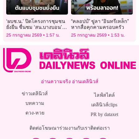
‘ผบช.น.’ ปิดโครงการชุมชน
“คลอปป์” ขู่ลา “อินทรีเหล็ก”
ยั่งยืน ชื่นชม ‘สน.บางบอน’
หากสื่อคุกคามครอบครัว
ต้นแบบชุมชนปลอดยาเสพติด
25 กรกฎาคม 2569
1:57 น.
25 กรกฎาคม 2569
1:53 น.
อ่านความจริง อ่านเดลินิวส์
ข่าวเดลินิวส์
ไลฟ์สไตล์
บทความ
เดลินิวส์clips
ดวง-หวย
PR by dataxet
ติดต่อโฆษณา
ร่วมงานกับเรา
ติดต่อเรา