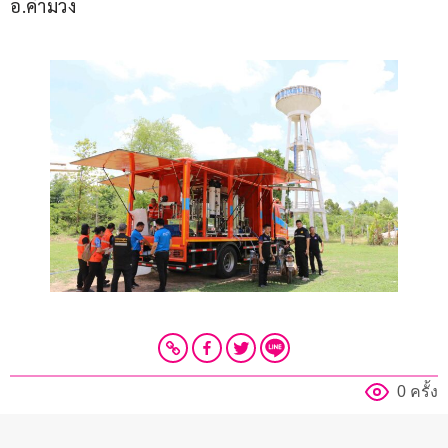
อ.คำม่วง
0 ครั้ง