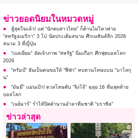
ข่าวยอดนิยมในหมวดหมู่
สู้สุดใจแล้ว! แต่ “นักตบสาวไทย” ก็ต้านไม่ไหวพ่าย
“สหรัฐอเมริกา” 3 โบ๋ นัดประเดิมสนาม ศึกเนชันส์ลีก 2026
สนาม 3 ที่ญี่ปุ่น
“เบลเยียม” อัดเจ้าภาพ “สหรัฐ” นิ่มเกือก ศึกฟุตบอลโลก
2026
“ทรัมป์” ยันเป็นคนขอให้ “ฟีฟ่า” ทบทวนโทษแบน “บาโลกุ
น”
“มัมมี่” แม่นเป้า! ดวลโทษดับ “จิงโจ้” ฉลุย 16 ทีมสุดท้าย
บอลโลก
“เนย์มาร์” ร่ำไห้ปิดตำนานอำลาทีมชาติ “บราซิล”
ข่าวล่าสุด