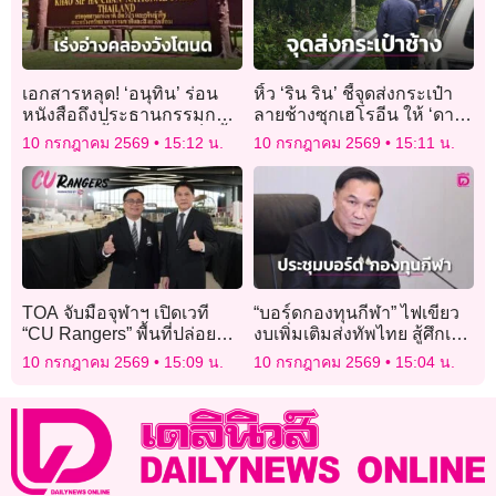
เอกสารหลุด! ‘อนุทิน’ ร่อน
หิ้ว ‘ริน ริน’ ชี้จุดส่งกระเป๋า
หนังสือถึงประธานกรรมการ
ลายช้างซุกเฮโรอีน ให้ ‘ดา’
ทรัพยากรน้ำฯ เร่งอ่างเก็บน้ำ
เจ้าของไลน์ ‘Rose Rose’
10 กรกฎาคม 2569
15:12 น.
10 กรกฎาคม 2569
15:11 น.
คลองวังโตนด จ.จันทบุรี
TOA จับมือจุฬาฯ เปิดเวที
“บอร์ดกองทุนกีฬา” ไฟเขียว
“CU Rangers” พื้นที่ปล่อย
งบเพิ่มเติมส่งทัพไทย สู้ศึกเอ
พลังโชว์สุดยอดผลงานนิสิต
เชียนเกมส์ 2026 รวม 131
10 กรกฎาคม 2569
15:09 น.
10 กรกฎาคม 2569
15:04 น.
จาก 5 คณะ
ล้านบาท