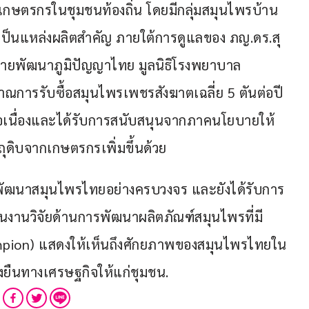
ก่เกษตรกรในชุมชนท้องถิ่น โดยมีกลุ่มสมุนไพรบ้าน
 เป็นแหล่งผลิตสำคัญ ภายใต้การดูแลของ ภญ.ดร.สุ
ายพัฒนาภูมิปัญญาไทย มูลนิธิโรงพยาบาล
ณการรับซื้อสมุนไพรเพชรสังฆาตเฉลี่ย 5 ตันต่อปี 
ยต่อเนื่องและได้รับการสนับสนุนจากภาคนโยบายให้
ถุดิบจากเกษตรกรเพิ่มขึ้นด้วย
งการพัฒนาสมุนไพรไทยอย่างครบวงจร และยังได้รับการ
งานวิจัยด้านการพัฒนาผลิตภัณฑ์สมุนไพรที่มี
mpion) แสดงให้เห็นถึงศักยภาพของสมุนไพรไทยใน
งยืนทางเศรษฐกิจให้แก่ชุมชน.