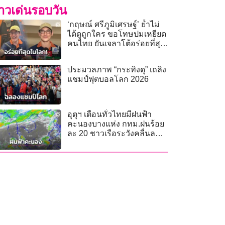
่าวเด่นรอบวัน
‘กฤษณ์ ศรีภูมิเศรษฐ์’ ย้ำไม่
ได้ดูถูกใคร ขอโทษปมเหยียด
คนไทย ยันเจลาโต้อร่อยที่สุด
ในโลก!
ประมวลภาพ “กระทิงดุ” เถลิง
แชมป์ฟุตบอลโลก 2026
อุตุฯ เตือนทั่วไทยมีฝนฟ้า
คะนองบางแห่ง กทม.ฝนร้อย
ละ 20 ชาวเรือระวังคลื่นลม
แรง