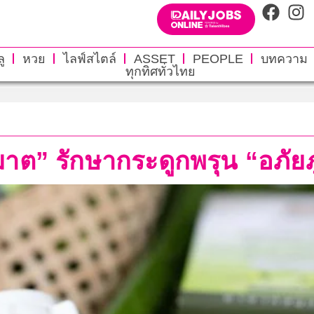
ู
หวย
ไลฟ์สไตล์
ASSET
PEOPLE
บทความ
ทุกทิศทั่วไทย
งฆาต” รักษากระดูกพรุน “อภัย