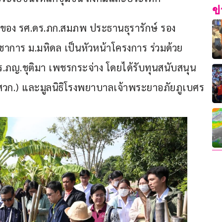
ข
ารนำของ รศ.ดร.ภก.สมภพ ประธานธุรารักษ์ รอง
การ ม.มหิดล เป็นหัวหน้าโครงการ ร่วมด้วย 
ร.ภญ.ชุติมา เพชรกระจ่าง โดยได้รับทุนสนับสนุน
วก.) และมูลนิธิโรงพยาบาลเจ้าพระยาอภัยภูเบศร