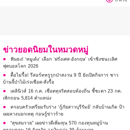
ข่าวยอดนิยมในหมวดหมู่
ฟันธง! ‘หมูเด้ง’ เลือก ‘ฝรั่งเศส-อังกฤษ’ เข้าชิงชนะเลิศ
ฟุตบอลโลก 2026
ดื้อไม่รื้อ! รีสอร์ทหรูรุกป่าสงวน 9 ปี ยังเปิดกิจการ ชาว
บ้านจี้ป่าไม้เร่งเชือด-สั่งรื้อ
เดลินิวส์ 16 ก.ค. เชือดทุจริตสอบท้องถิ่น ชี้ชะตา 23 กค.
เพิกถอน 5,814 ตำแหน่ง
ครอบครัวเตรียมรับร่าง ‘กู้ภัยสาวบุรีรัมย์’ กลับบ้านเกิด ป้า
เผยลางบอกเหตุ ก่อนรู้ข่าวร้าย
“สุขสมรวย” เผยข่าวดีเพิ่มทุน 570 กองทุนหมู่บ้าน
ครอบคลุม 16 จังหวัด วงเงินกว่า 39 ล้านบาท