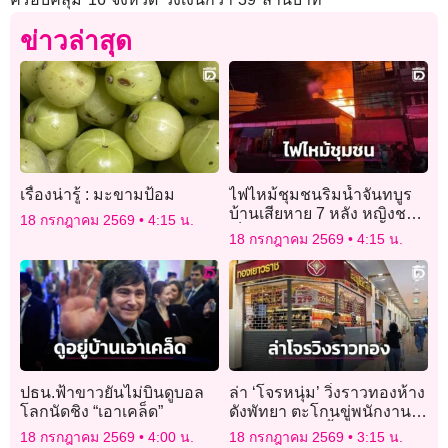
ข่าวล่าสุด
เรื่องน่ารู้ : มะขามป้อม
ไฟไหม้ชุมชนริมน้ำจันทบูร
บ้านเสียหาย 7 หลัง หญิงชรา
18 กรกฎาคม 2569
4:15 น.
เจ็บ 1 ราย ไม่พบผู้เสียชีวิต
18 กรกฎาคม 2569
4:15 น.
ปธน.ฟ้าขาวยันไม่บินดูบอล
ล่า ‘โจรหนุ่ม’ วิ่งราวทองห้าง
โลกนัดชิง “เอาเคล็ด”
ดังพัทยา ตะโกนขู่พนักงาน
ทำเพราะติดหนี้พนันบอล
18 กรกฎาคม 2569
4:00 น.
18 กรกฎาคม 2569
3:15 น.