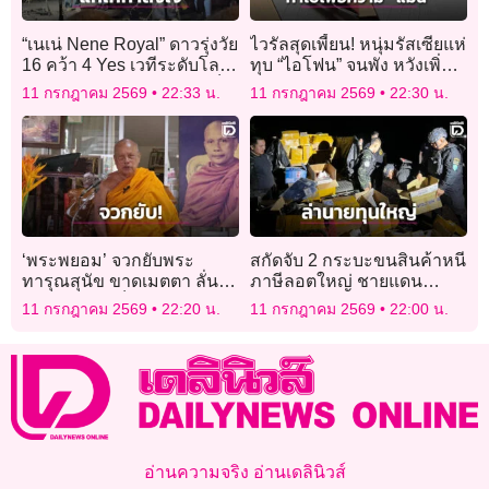
“เนเน่ Nene Royal” ดาวรุ่งวัย
ไวรัลสุดเพี้ยน! หนุ่มรัสเซียแห่
16 คว้า 4 Yes เวทีระดับโลก
ทุบ “ไอโฟน” จนพัง หวังเพิ่ม
AGT เปิดหมวกบ้านเกิดภูเก็ต
ลุคแบบ “ชายชาตรี”
11 กรกฎาคม 2569
22:33 น.
11 กรกฎาคม 2569
22:30 น.
‘พระพยอม’ จวกยับพระ
สกัดจับ 2 กระบะขนสินค้าหนี
ทารุณสุนัข ขาดเมตตา ลั่นถ้า
ภาษีลอตใหญ่ ชายแดน
โดนจับสึกได้ก็ดี อย่าอยู่ให้
สระแก้ว รวบ 3 ผู้ต้องหา ล่า
11 กรกฎาคม 2569
22:20 น.
11 กรกฎาคม 2569
22:00 น.
ศาสนาเสื่อม!
นายทุนใหญ่
อ่านความจริง อ่านเดลินิวส์