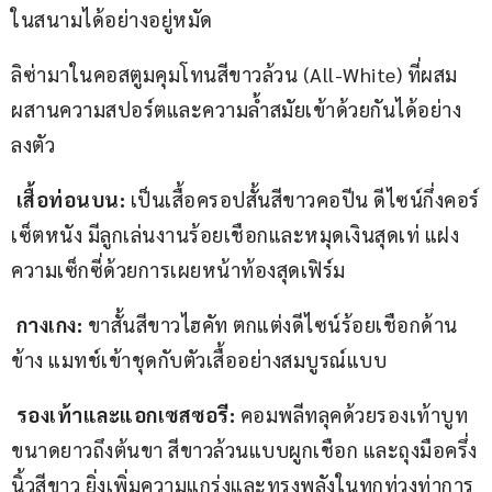
ในสนามได้อย่างอยู่หมัด
ลิซ่ามาในคอสตูมคุมโทนสีขาวล้วน (All-White) ที่ผสม
ผสานความสปอร์ตและความล้ำสมัยเข้าด้วยกันได้อย่าง
ลงตัว
เสื้อท่อนบน: 
เป็นเสื้อครอปสั้นสีขาวคอปีน ดีไซน์กึ่งคอร์
เซ็ตหนัง มีลูกเล่นงานร้อยเชือกและหมุดเงินสุดเท่ แฝง
ความเซ็กซี่ด้วยการเผยหน้าท้องสุดเฟิร์ม
กางเกง:
 ขาสั้นสีขาวไฮคัท ตกแต่งดีไซน์ร้อยเชือกด้าน
ข้าง แมทช์เข้าชุดกับตัวเสื้ออย่างสมบูรณ์แบบ
 รองเท้าและแอกเซสซอรี: 
คอมพลีทลุคด้วยรองเท้าบูท
ขนาดยาวถึงต้นขา สีขาวล้วนแบบผูกเชือก และถุงมือครึ่ง
นิ้วสีขาว ยิ่งเพิ่มความแกร่งและทรงพลังในทุกท่วงท่าการ