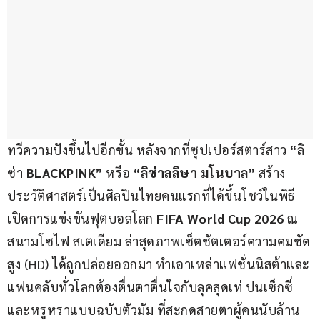
ทวีความปังขึ้นไปอีกขั้น หลังจากที่ซุปเปอร์สตาร์สาว 
“
ลิ
ซ่า
 BLACKPINK”
 หรือ 
“ลิซ่าลลิษา มโนบาล”
 สร้าง
ประวัติศาสตร์เป็นศิลปินไทยคนแรกที่ได้ขึ้นโชว์ในพิธี
เปิดการแข่งขันฟุตบอลโลก 
FIFA World Cup 2026
 ณ 
สนามโซไฟ สเตเดียม ล่าสุดภาพเซ็ตชัตเตอร์ความคมชัด
สูง (HD) ได้ถูกปล่อยออกมา ทำเอาเหล่าแฟชั่นนิสต้าและ
แฟนคลับทั่วโลกต้องตื่นตาตื่นใจกับลุคสุดเท่ ปนเซ็กซี่ 
และหรูหราแบบฉบับตัวมัม ที่สะกดสายตาผู้คนนับล้าน