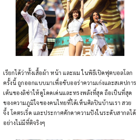
เรียกได้ว่าทั้งเสื้อผ้า หน้า และผม ในพิธีเปิดฟุตบอลโลก
ครั้งนี้ ถูกออกแบบมาเพื่อขับออร่าความเก่งและสเตปการ
เต้นของลิซ่าให้ดูโดดเด่นและทรงพลังที่สุด ถือเป็นที่สุด
ของความภูมิใจของคนไทยที่ได้เห็นศิลปินบ้านเรา สวย 
จึ้ง โคตรเริ่ด และประกาศศักดาความปังในระดับสากลได้
อย่างไม่มีที่ติจริงๆ