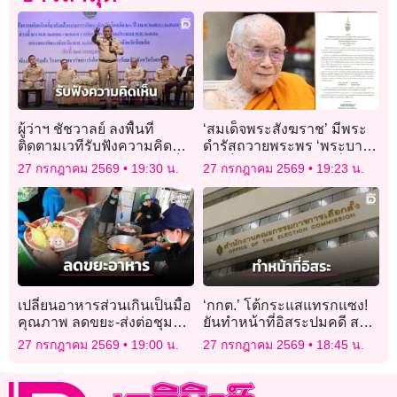
ผู้ว่าฯ ชัชวาลย์ ลงพื้นที่
‘สมเด็จพระสังฆราช’ มีพระ
ติดตามเวทีรับฟังความคิด
ดำรัสถวายพระพร ‘พระบาท
เห็น วางแผนพัฒนา “ร้อยเอ็ด
สมเด็จพระเจ้าอยู่หัว’ เนื่องใน
27 กรกฎาคม 2569
19:30 น.
27 กรกฎาคม 2569
19:23 น.
20 ปี” มุ่งสู่เมืองแห่งความสุข
วันเฉลิมพระชนมพรรษา
เปลี่ยนอาหารส่วนเกินเป็นมื้อ
‘กกต.’ โต้กระแสแทรกแซง!
คุณภาพ ลดขยะ-ส่งต่อชุมชน
ยันทำหน้าที่อิสระปมคดี สว.
เปราะบาง
ยึดหลักฐาน-กฎหมาย คาดลง
27 กรกฎาคม 2569
19:00 น.
27 กรกฎาคม 2569
18:45 น.
มติสิ้น ส.ค. นี้