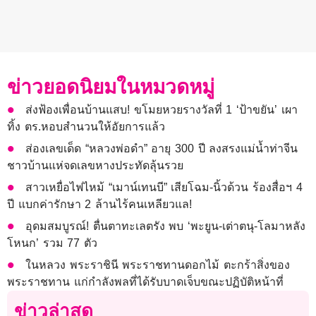
ข่าวยอดนิยมในหมวดหมู่
ส่งฟ้องเพื่อนบ้านแสบ! ขโมยหวยรางวัลที่ 1 ‘ป้าขยัน’ เผา
ทิ้ง ตร.หอบสำนวนให้อัยการแล้ว
ส่องเลขเด็ด “หลวงพ่อดำ” อายุ 300 ปี ลงสรงแม่น้ำท่าจีน
ชาวบ้านแห่จดเลขหางประทัดลุ้นรวย
สาวเหยื่อไฟไหม้ “เมาน์เทนบี” เสียโฉม-นิ้วด้วน ร้องสื่อฯ 4
ปี แบกค่ารักษา 2 ล้านไร้คนเหลียวแล!
อุดมสมบูรณ์! ตื่นตาทะเลตรัง พบ ‘พะยูน-เต่าตนุ-โลมาหลัง
โหนก’ รวม 77 ตัว
ในหลวง พระราชินี พระราชทานดอกไม้ ตะกร้าสิ่งของ
พระราชทาน แก่กำลังพลที่ได้รับบาดเจ็บขณะปฏิบัติหน้าที่
ข่าวล่าสุด