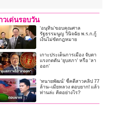
่าวเด่นรอบวัน
‘อนุทิน’ขอบคุณศาล
รัฐธรรมนูญ วินิจฉัย พ.ร.ก.กู้
เงินไม่ขัดกฎหมาย
เกาะประเด็นการเมือง จับตา
แรงกดดัน ‘ยุบสภา’ หรือ ‘ลา
ออก’
‘ทนายพัฒน์’ ชี้คดีสาวคลิป 77
ล้าน–เมียหลวง ตอบยาก! แล้ว
ท่านล่ะ คิดอย่างไร?