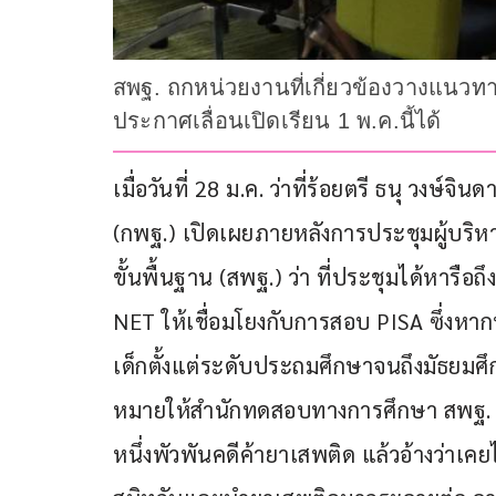
สพฐ. ถกหน่วยงานที่เกี่ยวข้องวางแนวทา
ประกาศเลื่อนเปิดเรียน 1 พ.ค.นี้ได้
เมื่อวันที่ 28 ม.ค. ว่าที่ร้อยตรี ธนุ วงษ
(กพฐ.) เปิดเผยภายหลังการประชุมผู้บร
ขั้นพื้นฐาน (สพฐ.) ว่า ที่ประชุมได้หารื
NET ให้เชื่อมโยงกับการสอบ PISA ซึ่งหากท
เด็กตั้งแต่ระดับประถมศึกษาจนถึงมัธยม
หมายให้สำนักทดสอบทางการศึกษา สพฐ. ดำ
หนึ่งพัวพันคดีค้ายาเสพติด แล้วอ้างว่าเค