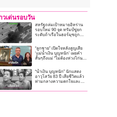
่าวเด่นรอบวัน
สหรัฐถล่มเป้าหมายอิหร่าน
รอบใหม่ 90 จุด ทรัมป์ขู่ยก
ระดับถ้าเรือในฮอร์มุซถูก
โจมตีอีก
“ลูกชาย” เปิดใจหลังสูญเสีย
‘แม่น้ำเงิน บุญหนัก’ เผยคำ
สั้นๆถึงแม่ “ไม่ต้องห่วงไก่นะ
ไก่รักแม่!
“น้ำเงิน บุญหนัก” นักแสดง
อาวุโสวัย 83 ปี เสียชีวิตแล้ว
ท่ามกลางความตกใจและ
อาลัยของแฟนๆ