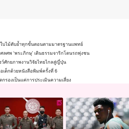
พยาธิใบไม้ตับย้ำทุกขั้นตอนตามมาตรฐานแพทย์
ญกุศลศพ ‘พระภิกษุ’ เดินธรรมจาริกโดนรถพุ่งชน
์ศักยภาพงานวิจัยไทยไกลสู่ญี่ปุ่น
อเด็กด้วยหนังสือพิมพ์ครั้งที่ 6
ัดกรองเป็นแค่การประเมินความเสี่ยง