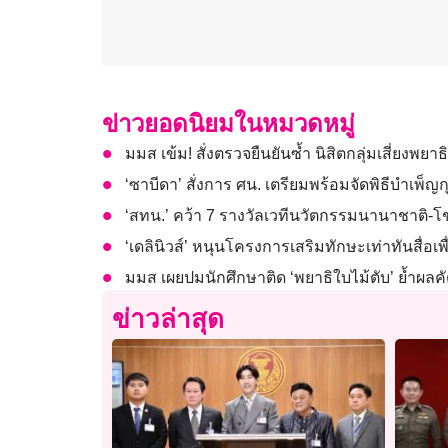
ข่าวยอดนิยมในหมวดหมู่
มมส เข้ม! สั่งตรวจยืนยันซ้ำ นิสิตกลุ่มเสี่ยง
‘ซาบีดา’ สั่งการ ศน. เตรียมพร้อมจัดพิธีบำเพ็
‘สทน.’ คว้า 7 รางวัลเวทีนวัตกรรมนานาชาติ-โชว
‘เดลินิวส์’ หนุนโครงการเสริมทักษะเท่าทันสื่อเพื่
มมส เผยปมนักศึกษาติด ‘พยาธิใบไม้ตับ’ ย้ำผลค
ข่าวล่าสุด