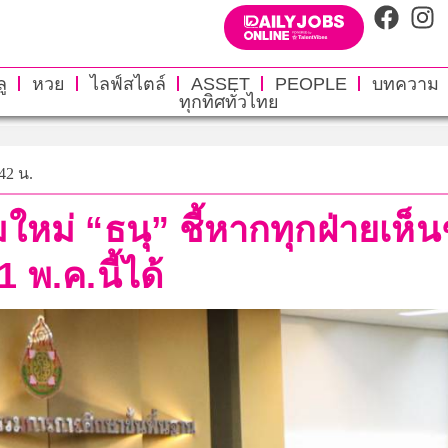
ู
หวย
ไลฟ์สไตล์
ASSET
PEOPLE
บทความ
ทุกทิศทั่วไทย
42 น.
มใหม่ “ธนุ” ชี้หากทุกฝ่ายเห
พ.ค.นี้ได้