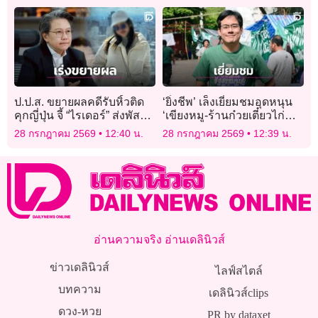
ไตรยัดไส้’
ป.ป.ส. ขยายผลคดีรับหิ้วติด
‘ยิ่งชีพ’ เล็งเยี่ยมชมอุดหนุน
คุกญี่ปุ่น จี้ “ไรเดอร์” ส่งพัสดุ
‘เขียงหมู-ร้านก๋วยเตี๋ยวไก่
ซุกไอซ์ เข้าแสดงความ
มะระ’ 2 สว.อำนาจเจริญ วัน
28 กรกฎาคม 2569
12:40 น.
28 กรกฎาคม 2569
12:39 น.
บริสุทธิ์ใจด่วน!
สู้คดี ‘สุขสมรวย’
อ่านความจริง อ่านเดลินิวส์
ข่าวเดลินิวส์
ไลฟ์สไตล์
บทความ
เดลินิวส์clips
ดวง-หวย
PR by dataxet