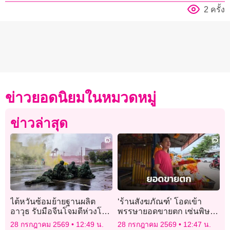
2 ครั้ง
ข่าวยอดนิยมในหมวดหมู่
ข่าวล่าสุด
ไต้หวันซ้อมย้ายฐานผลิต
‘ร้านสังฆภัณฑ์’ โอดเข้า
อาวุธ รับมือจีนโจมตีห่วงโซ่
พรรษายอดขายตก เซ่นพิษ
อุตสาหกรรม
เศรษฐกิจ แถมเจอข่าว ‘ผ้า
28 กรกฎาคม 2569
12:49 น.
28 กรกฎาคม 2569
12:47 น.