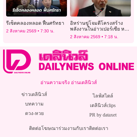
รีเซ็ตคลองหลอด ฟื้นศรัทธา
อิหร่านขู่โจมตีโครงสร้าง
พลังงานในอ่าวเปอร์เซีย หาก
2 สิงหาคม 2569
7:30 น.
สหรัฐเปิดฉากถล่มอีก
2 สิงหาคม 2569
7:18 น.
อ่านความจริง อ่านเดลินิวส์
ข่าวเดลินิวส์
ไลฟ์สไตล์
บทความ
เดลินิวส์clips
ดวง-หวย
PR by dataxet
ติดต่อโฆษณา
ร่วมงานกับเรา
ติดต่อเรา