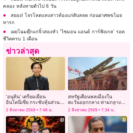
คลอง หลังหายตัวไป 6 วัน
สยอง! โจรโหดแทงสาวท้องแก่ดับสลด ก่อนผ่าศพขโมย
ทารก
เผยโฉมตุ๊กแกจิ๋วสองหัว ‘ไซมอน แอนด์ การ์ฟังเกล’ รอด
ชีวิตครบ 1 เดือน
ข่าวล่าสุด
‘อนุทิน’ เตรียมเยือน
สหรัฐเตือนพลเมืองใน
อินโดนีเซีย กระชับหุ้นส่วน
ตะวันออกกลาง ท่ามกลาง
ยุทธศาสตร์ไทย-อินโดฯ มุ่ง
ความเสี่ยงการโจมตีครั้งใหม่
2 สิงหาคม 2569
7:48 น.
2 สิงหาคม 2569
7:34 น.
เปิดประตูการค้า การลงทุน