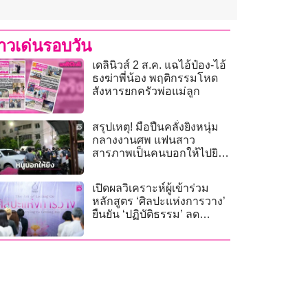
่าวเด่นรอบวัน
เดลินิวส์ 2 ส.ค. แฉไอ้ป๋อง-ไอ้
ธงฆ่าพี่น้อง พฤติกรรมโหด
สังหารยกครัวพ่อแม่ลูก
สรุปเหตุ! มือปืนคลั่งยิงหนุ่ม
กลางงานศพ แฟนสาว
สารภาพเป็นคนบอกให้ไปยิง
เอง
เปิดผลวิเคราะห์ผู้เข้าร่วม
หลักสูตร ‘ศิลปะแห่งการวาง’
ยืนยัน ‘ปฏิบัติธรรม’ ลด
ความเครียดได้จริง