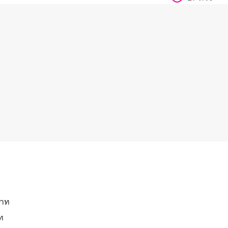
ท
บาท
าท