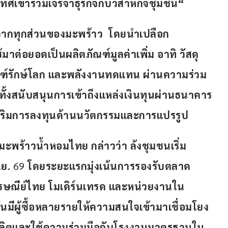
เทศเข้าร่วมเจรจาธุรกิจกับวิสาหกิจชุมชน“
มจากทุกส่วนของมะพร้าว 
โดยนำเปลือก
้มาต่อยอดเป็นผลิตภัณฑ์มูลค่าเพิ่ม
อาทิ
วัสดุ
ฑ์รักษ์โลก
และพลังงานทดแทน
ผ่านความร่วม
ทั้งสนับสนุนการเข้าถึงแหล่งเงินทุนผ่านธนาคาร
งเสริมการลงทุนด้านนวัตกรรมและการแปรรูป
ะพร้าวน้ำหอมไทย
กล่าวว่า
ล้งชุมชนเริ่ม
.ย.
 69 
โดยระยะแรกมุ่งเน้นการรองรับตลาด
รษณีย์ไทย
โมเดิร์นเทรด
และหน่วยงานใน
ุบันมีผู้ซื้อหลายรายให้ความสนใจเข้ามาเชื่อมโยง
ผลิตและใช้ความร่วมมือกับโรงงานมาตรฐานใน