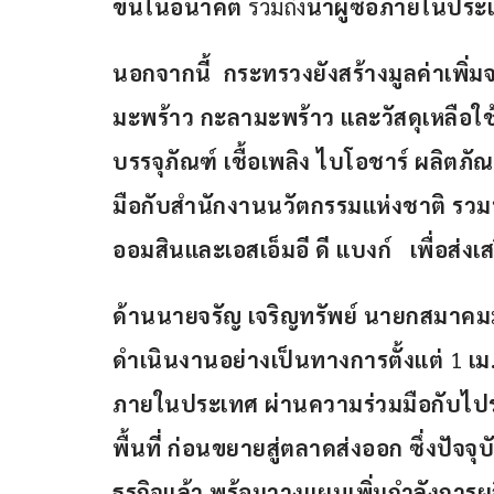
ขึ้นในอนาคต
 รวมถึง
นำผู้ซื้อภายในประ
นอกจากนี้
กระทรวงยังสร้างมูลค่าเพิ่
มะพร้าว
กะลามะพร้าว
และวัสดุเหลือใช
บรรจุภัณฑ์
เชื้อเพลิง
ไบโอชาร์
ผลิตภัณ
มือกับสำนักงานนวัตกรรมแห่งชาติ
รวม
ออมสินและเอสเอ็มอี ดี แบงก์
เพื่อส่
ด้านนายจรัญ
เจริญทรัพย์
นายกสมาคมม
ดำเนินงานอย่างเป็นทางการตั้งแต่
 1 
เม
ภายในประเทศ
ผ่านความร่วมมือกับไป
พื้นที่
ก่อนขยายสู่ตลาดส่งออก
ซึ่งปัจจ
ธุรกิจแล้ว
พร้อมวางแผนเพิ่มกำลังการ