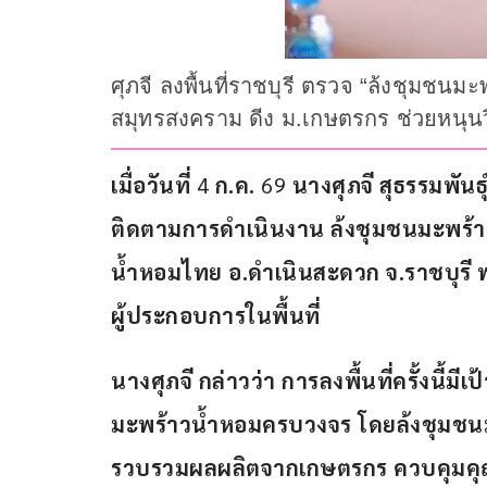
ศุภจี ลงพื้นที่ราชบุรี ตรวจ “ล้งชุมชนม
สมุทรสงคราม ดีง ม.เกษตรกร ช่วยหนุนว
เมื่อวันที่
 4 
ก.ค.
 69
 นางศุภจี
สุธรรมพันธุ
ติดตามการดำเนินงาน
ล้งชุมชนมะพร้
น้ำหอมไทย
อ.ดำเนินสะดวก
จ.ราชบุรี
ผู้ประกอบการในพื้นที่
นางศุภจี
กล่าวว่า
การลงพื้นที่ครั้งนี้
มะพร้าวน้ำหอมครบวงจร โดยล้งชุมชน
รวบรวมผลผลิตจากเกษตรกร
ควบคุมค