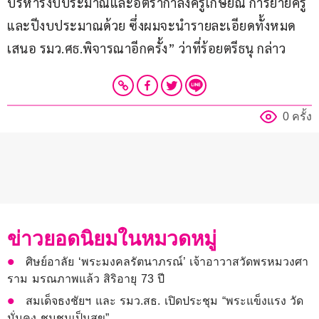
บริหารงบประมาณและอัตรากำลังครูเกษียณ การย้ายครู
และปีงบประมาณด้วย ซึ่งผมจะนำรายละเอียดทั้งหมด
เสนอ รมว.ศธ.พิจารณาอีกครั้ง” ว่าที่ร้อยตรีธนุ กล่าว
0 ครั้ง
ข่าวยอดนิยมในหมวดหมู่
ศิษย์อาลัย ‘พระมงคลรัตนาภรณ์’ เจ้าอาวาสวัดพรหมวงศา
ราม มรณภาพแล้ว สิริอายุ 73 ปี
สมเด็จธงชัยฯ และ รมว.สธ. เปิดประชุม “พระแข็งแรง วัด
มั่นคง ชุมชนเป็นสุข”