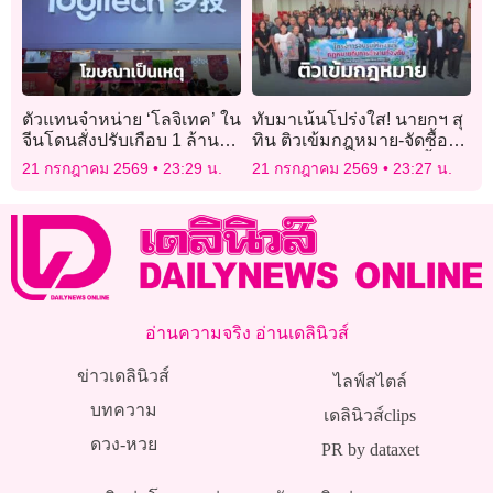
ตัวแทนจำหน่าย ‘โลจิเทค’ ใน
ทับมาเน้นโปร่งใส! นายกฯ สุ
จีนโดนสั่งปรับเกือบ 1 ล้าน
ทิน ติวเข้มกฎหมาย-จัดซื้อจัด
บาท เหตุทำโฆษณาเหยียด
จ้าง เจ้าหน้าที่เทศบาล ย้ำใช้
21 กรกฎาคม 2569
23:29 น.
21 กรกฎาคม 2569
23:27 น.
ลูกค้าเป็น ‘สุนัข’
งบแผ่นดินให้คุ้มค่าสูงสุด
อ่านความจริง อ่านเดลินิวส์
ข่าวเดลินิวส์
ไลฟ์สไตล์
บทความ
เดลินิวส์clips
ดวง-หวย
PR by dataxet