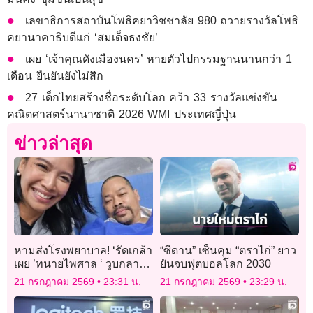
เลขาธิการสถาบันโพธิคยาวิชชาลัย 980 ถวายรางวัลโพธิ
คยานาคาธิบดีแก่ ‘สมเด็จธงชัย’
เผย ‘เจ้าคุณดังเมืองนคร’ หายตัวไปกรรมฐานนานกว่า 1
เดือน ยืนยันยังไม่สึก
27 เด็กไทยสร้างชื่อระดับโลก คว้า 33 รางวัลแข่งขัน
คณิตศาสตร์นานาชาติ 2026 WMI ประเทศญี่ปุ่น
ข่าวล่าสุด
หามส่งโรงพยาบาล! ‘รัดเกล้า
“ซีดาน” เซ็นคุม “ตราไก่” ยาว
เผย ’ทนายไพศาล ‘ วูบกลาง
ยันจบฟุตบอลโลก 2030
วงประชุม กมธ.พบ หัวใจเต้น
21 กรกฎาคม 2569
23:31 น.
21 กรกฎาคม 2569
23:29 น.
ผิดจังหวะ ตอนนี้ปลอดภัย
แล้ว