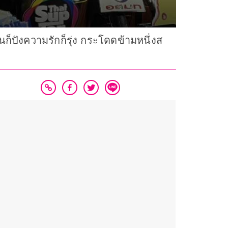
ก็ปังความรักก็รุ่ง กระโดดข้ามหนึ่งส