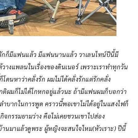
ักก็มีแฟนแล้ว มีแฟนนานแล้ว วาเลนไทน์ปีนี้มี
่ได้วางแพลนในเรื่องของดินเนอร์ เพราะเราทำทุกวัน
ดนหาว่าคลั่งรัก ผมไม่ได้คลั่งรักแต่รักคลั่ง
กติผมก็ไม่ได้โกหกอยู่แล้วนะ ถ้ามีแฟนผมก็บอกว่า
ะลำบากในการพูด คราวนี้พอเขาไม่ได้อยู่ในแสงไฟก็
กิจกรรมยามว่าง คือไม่เคยชวนเขาไปส่อง
บ้านมาแล้วดูพระ ผู้หญิงจะสนใจไหม(หัวเราะ) ปีนี้