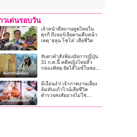
่าวเด่นรอบวัน
เจ้าหน้าที่สถานทูตไทยใน
ตุรกี ถึงจอร์เจียตามคืบหน้า
เหตุ ‘ฮลุน โซโล่’ เสียชีวิต
จับตาคำสั่งฟ้องอัยการญี่ปุ่น
31 ก.ค.นี้ คดีหญิงไทยหิ้ว
กล่องพัสดุ ยัดไส้ไอซ์ในซอง
กาแฟ!
มีเงื่อนงำ! เจ้าภาพงานเลี้ยง
ล้มทับแก้วไวน์เสียชีวิต
ตำรวจสงสัยอาจไม่ใช่
อุบัติเหตุ