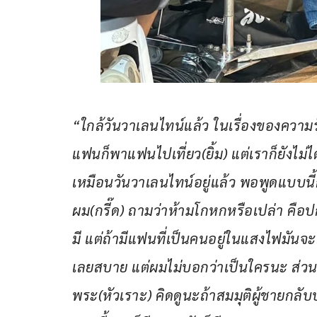
“ใกล้วันวาเลนไทน์แล้ว ในเรื่องของความร
แฟนก็พาแฟนไปเที่ยว(ยิ้ม) แต่เราก็ยังไม
เหมือนวันวาเลนไทน์อยู่แล้ว พอพูดแบบนี้ก็โ
ผม(กรี๊ด) ถามว่าห้ามโกหกหรือเปล่า คือป
มี แต่ถ้ามีแฟนที่เป็นคนอยู่ในแสงไฟมันจ
เลยสบาย แต่ผมไม่บอกว่าเป็นใครนะ ส่วน
พระ(หัวเราะ) คิดดูนะถ้าสมมุติผู้ชายกลับ