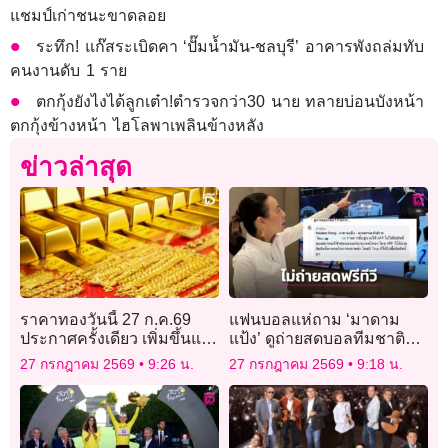
แชมป์เก่าชนะขาดลอย
ระทึก! แก๊สระเบิดคา ‘ปั๊มน้ำมัน-ชลบุรี’ อาคารพังถล่มทับ
คนงานดับ 1 ราย
ตกกุ้งยังไงได้ลูกเต๋า!ตำรวจกว่า30 นาย ทลายบ่อนบังหน้า
ตกกุ้งข้างหน้า ไฮโลพาเพลินข้างหลัง
ข่าวล่าสุด
ราคาทองวันนี้ 27 ก.ค.69
แฟนบอลแห่ถาม ‘มาดาม
ประกาศครั้งเดียว เพิ่มขึ้นแรง
แป้ง’ ดูถ่ายสดบอลทีมชาติ
350 บาท
ไทยต้องเสียเงิน ก่อน ‘นายก
27 กรกฎาคม 2569
9:26 น.
27 กรกฎาคม 2569
9:18 น.
หญิง’ มาตอบ