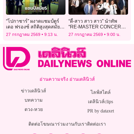
“โปกาชาร์” ผงาดแชมป์ตูร์
“ดี้-สาว สาว สาว” นำทัพ
เดอ ฟรองซ์ สถิติสูงสุดสมัยที่
“RE-MASTER CONCERT”
5
คอนเสิร์ตเพลงรัก ปีลึกที่
27 กรกฎาคม 2569
9:13 น.
27 กรกฎาคม 2569
9:00 น.
แฟนๆคิดถึง
อ่านความจริง อ่านเดลินิวส์
ข่าวเดลินิวส์
ไลฟ์สไตล์
บทความ
เดลินิวส์clips
ดวง-หวย
PR by dataxet
ติดต่อโฆษณา
ร่วมงานกับเรา
ติดต่อเรา