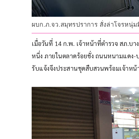
ผบก.ภ.จว.สมุทรปราการ สั่งล่าโจรหนุ่
เมื่อวันที่ 14 ก.พ. เจ้าหน้าที่ตำรวจ สภ.บ
หนึ่ง ภายในตลาดร้อยชั่ง ถนนหนามแดง-บ
รับแจ้งจึงประสานชุดสืบสวนพร้อมเจ้าหน้าท