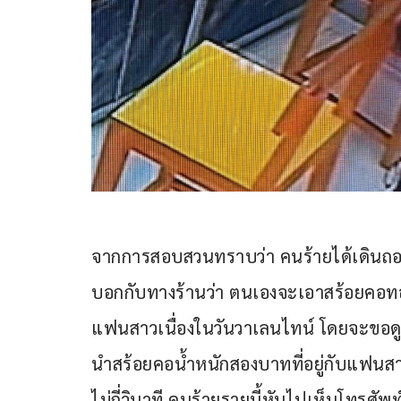
จากการสอบสวนทราบว่า คนร้ายได้เดินถอดร
บอกกับทางร้านว่า ตนเองจะเอาสร้อยคอทอ
แฟนสาวเนื่องในวันวาเลนไทน์ โดยจะขอดูสร
นำสร้อยคอน้ำหนักสองบาทที่อยู่กับแฟนสา
ไม่กี่วินาที คนร้ายรายนี้หันไปเห็นโทรศั