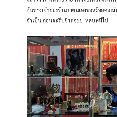
กับทางเจ้าของร้านว่าตนเองขอสร้อยคอเส้น
จำเป็น ก่อนจะรีบขี่รถจยย. หลบหนีไป