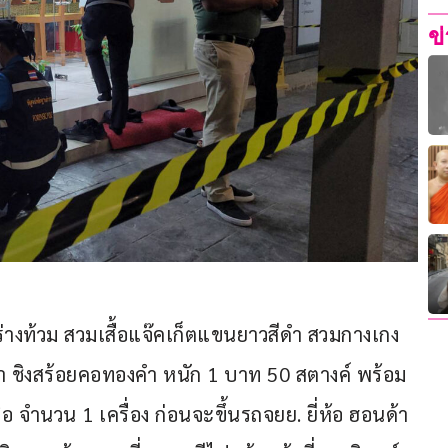
ข
ร่างท้วม สวมเสื้อแจ๊คเก็ตแขนยาวสีดำ สวมกางเกง
า ชิงสร้อยคอทองคำ หนัก 1 บาท 50 สตางค์ พร้อม
 จำนวน 1 เครื่อง ก่อนจะขึ้นรถจยย. ยี่ห้อ ฮอนด้า 