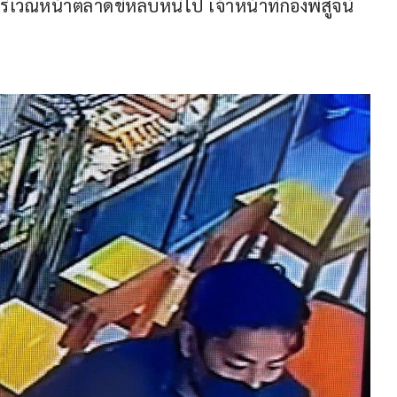
บริเวณหน้าตลาดขี่หลบหนีไป เจ้าหน้าที่กองพิสูจน์