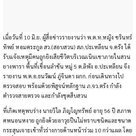
เมื่อวันที่ 10 มิ.ย. ผู้สื่อข่าวรายงานว่า พ.ต.ท.หญิง ชรินทร์
ทิพย์ หอมตระกูล สว.(สอบสวน) สภ.ปะเหลียน จ.ตรัง ได้
รับแจ้งเหตุมีคนถูกยิงเสียชีวิตบริเวณเนินเขาภายในสวน
ยางพารา พื้นที่เขื่อนลำขัน หมู่ 5 ต.ลิพัง อ.ปะเหลียน จึง
รายงาน พ.ต.อ.ธนวัฒน์ ภู่จินดา ผกก. ก่อนเดินทางไป
ตรวจสอบ พร้อมด้วยพิสูจน์หลักฐาน ภ.จว.ตรัง กำลัง
ตำรวจสายตรวจ และกำลังชุดสืบสวน
ที่เกิดเหตุพบร่าง นายวิไล ภิญโญทรัพย์ อายุ 56 ปี สภาพ
ศพนอนหงาย ถูกยิงด้วยอาวุธปืนไม่ทราบชนิดและขนาด 
กระสุนเจาะเข้าทั่วร่างกายด้านหน้าร่วม 10 กว่าแผล โดย