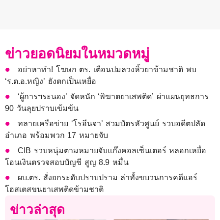
ข่าวยอดนิยมในหมวดหมู่
อย่าหาทำ! โฆษก ตร. เตือนปมลวงหิ้วยาข้ามชาติ พบ
‘ร.ต.อ.หญิง’ ยังตกเป็นเหยื่อ
‘ผู้การฯระนอง’ จัดหนัก ‘พิฆาตยาเสพติด’ ผ่าแผนยุทธการ
90 วันลุยปราบเข้มข้น
ทลายเครือข่าย ‘โรฮีนจา’ สวมบัตรหัวศูนย์ รวบอดีตปลัด
อำเภอ พร้อมพวก 17 หมายจับ
CIB รวบหนุ่มตามหมายจับแก๊งคอลเซ็นเตอร์ หลอกเหยื่อ
โอนเงินตรวจสอบบัญชี สูญ 8.9 หมื่น
ผบ.ตร. สั่งยกระดับปราบปราม ล่าทั้งขบวนการคดีแอร์
โฮสเตสขนยาเสพติดข้ามชาติ
ข่าวล่าสุด