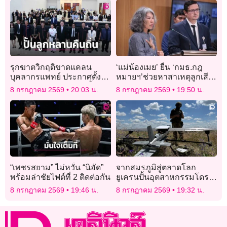
รุกฆาตวิกฤติขาดแคลน
‘แม่น้องเมย’ ยื่น ‘กมธ.กฎ
บุคลากรแพทย์ ประกาศตั้ง
หมายฯ’ช่วยหาสาเหตุลูกเสีย
‘คณะพยาบาลศาสตร์’ ปั้นลูก
ชีวิต ‘รังสิมันต์’รับหารือกมธ.
8 กรกฎาคม 2569
20:03 น.
8 กรกฎาคม 2569
19:50 น.
หลานคืนถิ่น
“เพชรสยาม” ไม่หวั่น “นิฮัด”
จากสมรภูมิสู่ตลาดโลก
พร้อมล่าชัยไฟต์ที่ 2 ติดต่อกัน
ยูเครนปั้นอุตสาหกรรมโดรน
สร้างรายได้ท่ามกลาง
8 กรกฎาคม 2569
19:46 น.
8 กรกฎาคม 2569
19:32 น.
สงคราม