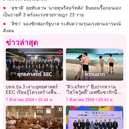
‘สุชาติ’ ลุยทับลาน ‘นายทุนรีสอร์ทดัง’ ยินยอมรื้อถอนเอง
เป็นรายที่ 3 พร้อมเร่งช่วยราษฎร 23 ราย
‘ลิซ่า’ จองซักฟอกรัฐบาล ระดับความรุนแรงตามอารมณ์
สังคม
ข่าวล่าสุด
บทจ.รุ่น 3 เจาะยุทธศาสตร์
“ดิว-อริสรา” จุ๊บปากหวาน
EEC เรียนรู้โครงสร้างพื้น
“ไฮโซวู้ดดี้” เอฟซีแซวรักนี้
ฐาน–อุตสาหกรรมอนาคต
ลงตัว ค่อยๆเปิดค่อยๆดำเนิน
7 สิงหาคม 2569
20:44 น.
7 สิงหาคม 2569
20:44 น.
เปิดมุมมองการลงทุน
ไปอย่างเรียบง่าย