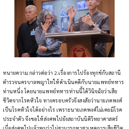
ทนายความ กล่าวต่อว่า 2.เรื่องการไปร้องทุกข์กับสถานี
ตำรวจนครบาลพญาไทให้ดำเนินคดีกับนายแพทย์ทหาร
ท่านหนึ่ง โดยนายแพทย์ทหารท่านนี้ได้วินิจฉัยว่าเสีย
ชีวิตจากโรคหัวใจ ทางครอบครัวจึงสงสัยว่านายภคพงศ์
เป็นโรคหัวใจได้อย่างไร เพราะนายภคพงศ์ไม่เคยมีโรค
ประจำตัว จึงขอให้ส่งศพไปยังสถาบันนิติวิทยาศาสตร์ 
เมื่อส่งศพไปแล้วพบว่าไม่สามารถหาสาเหตุการเสียชีวิต