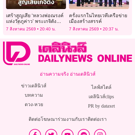
เศร้าสูญเสีย ‘หลวงพ่อณรงค์
ครั้งแรกในไทยเวทีเครือข่าย
แห่งวัดภูค่าว’ พระเกจิดัง
เมืองสร้างสรรค์
เมืองน้ำดำ สิริอายุ 71 ปี 38
7 สิงหาคม 2569
20:40 น.
7 สิงหาคม 2569
20:37 น.
พรรษา
อ่านความจริง อ่านเดลินิวส์
ข่าวเดลินิวส์
ไลฟ์สไตล์
บทความ
เดลินิวส์clips
ดวง-หวย
PR by dataxet
ติดต่อโฆษณา
ร่วมงานกับเรา
ติดต่อเรา