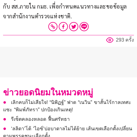
กับ สส.ภายใน กมธ. เพื่อกำหนดแนวทางและขอข้อมูล
จากสำนักงานตำรวจแห่งชาติ.
293 ครั้ง
ข่าวยอดนิยมในหมวดหมู่
เลิกคบก็ไม่เสียใจ! “นิพิฏฐ์” ฟาด “เนวิน” ขาสั้นไร้กาลเทศะ
แซะ “พิมพ์ภัทรา” ปกป้องเกินเหตุ!
รีเซ็ตคลองหลอด ฟื้นศรัทธา
‘ลลิดา’โต้ ‘ไอซ์’บ่อบาดาลไม่ได้ย้าย เส้นเขตเลือกตั้งเปลี่ยน
ตามพรรคชนะเลือกตั้ง