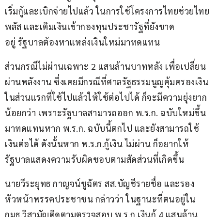
เริ่มกู้และเบิกจ่ายไปแล้ว ในการใช้โครงการไทยช่วยไทย
พลัส และเติมเงินเข้ากองทุนประชารัฐที่ยังขาด
อยู่ รัฐบาลต้องหาแหล่งเงินใหม่มาทดแทน
ส่วนกรณีไม่ผ่านเฉพาะ 2 แสนล้านบาทหลัง เพื่อเปลี่ยน
ผ่านพลังงาน ซึ่งเคยมีกรณีที่ศาลรัฐธรรมนูญคุ้มครองเงิน
ในส่วนแรกที่ใช้ไปแล้วให้ใช้ต่อไปได้ ก็จะมีความยุ่งยาก
น้อยกว่า เพราะรัฐบาลสามารถออก พ.ร.ก. ฉบับใหม่ขึ้น
มาทดแทนหาก พ.ร.ก. ฉบับนี้ตกไป และยังสามารถใช้
เงินต่อได้ ดังนั้นหาก พ.ร.ก.กู้เงิน ไม่ผ่าน ก็อยากให้
รัฐบาลแสดงความรับผิดชอบตามสัดส่วนที่เกิดขึ้น
นายวีระยุทธ กาญจน์ชูฉัตร สส.บัญชีรายชื่อ และรอง
หัวหน้าพรรคประชาชน กล่าวว่า ในฐานะที่ตนอยู่ใน 
กมธ.วิสามัญติดตามตรวจสอบ พ.ร.ก.เงินกู้ 4 แสนล้าน