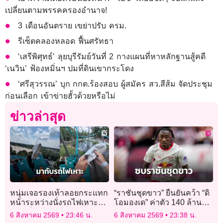
เปลี่ยนตามพรรคครองอำนาจ!
3 เดือนอันตราย เขย่าปรับ ครม.
รีเซ็ตคลองหลอด ฟื้นศรัทธา
‘เสรีพิศุทธ์’ ลุยบุรีรัมย์วันที่ 2 กางแผนที่หาหลักฐานสู้คดี
‘เนวิน’ ฟ้องหมิ่นฯ ปมที่ดินเขากระโดง
‘ศรีสุวรรณ’ บุก กกต.ร้องสอบ ผู้สมัคร สว.สีส้ม จัดประชุม
ก่อนเลือก เข้าข่ายฮั้วด้วยหรือไม่
ข่าวล่าสุด
หนุ่มเจอรองเท้าลอยกระแทก
“ราชันชุดขาว” ยืนยันคว้า “ดิ
หน้าระหว่างนั่งรถไฟเหาะ
โอมองเด” ค่าตัว 140 ล้าน
แล่นเร็ว 110 กม./ชม.
ยูโร
6 สิงหาคม 2569
23:46 น.
6 สิงหาคม 2569
23:38 น.