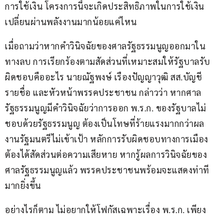
การใช้เงิน โครงการนี้จะเกิดประสิทธิภาพในการใช้เงิน
เปลี่ยนผ่านพลังงานมากน้อยแค่ไหน  
เมื่อถามว่าหากคำวินิจฉัยของศาลรัฐธรรมนูญออกมาใน
ทางลบ การเรียกร้องตามสัดส่วนที่เหมาะสมให้รัฐบาลรับ
ผิดชอบคืออะไร นายณัฐพงษ์ เรืองปัญญาวุฒิ สส.บัญชี
รายชื่อ และหัวหน้าพรรคประชาชน กล่าวว่า หากศาล
รัฐธรรมนูญมีคำวินิจฉัยว่าการออก พ.ร.ก. ของรัฐบาลไม่
ชอบด้วยรัฐธรรมนูญ ต้องเป็นโทษที่ร้ายแรงมากกว่าผล
งานรัฐมนตรีไม่เข้าเป้า หลักการรับผิดชอบทางการเมือง
ต้องได้สัดส่วนต่อความเสียหาย หากรู้ผลการวินิจฉัยของ
ศาลรัฐธรรมนูญแล้ว พรรคประชาชนพร้อมจะแสดงท่าที
มากยิ่งขึ้น
อย่างไรก็ตาม ไม่อยากให้โฟกัสเฉพาะเรื่อง พ.ร.ก. เพียง