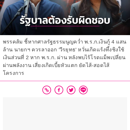
พรรคส้ม ชี้หากศาลรัฐธรรมนูญคว่ำ พ.ร.ก.เงินกู้ 4 แสน
ล้าน นายกฯ ควรลาออก 'วีรยุทธ' หวั่นเกิดแร้งทึ้งชิงใช้
เงินส่วนที่ 2 หาก พ.ร.ก. ผ่าน หลังพบไร้โรดแม็พเปลี่ยน
ผ่านพลังงาน เสี่ยงเกิดเบี้ยหัวแตก ยัดไส้-สอดไส้
โครงการ