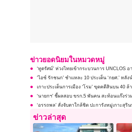
ข่าวยอดนิยมในหมวดหมู่
‘ทูตรัศม์’ ห่วงไทยเข้ากระบวนการ UNCLOS 
‘ไอซ์ รักชนก’ ชำแหละ 10 ประเด็น ‘กยศ.’ หล
เกาะประเด็นการเมือง ‘โรม’ ขุดคดีสินบน 40 ล้าน
‘นายกฯ’ ชี้ผลสอบ ขรก.5 พันคน สะท้อนแก๊งร่วม
‘อรรถพล’ สั่งจับตาใกล้ชิด ปะการังหมู่เกาะสุร
ข่าวล่าสุด