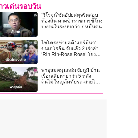
่าวเด่นรอบวัน
‘วิโรจน์’ซัดอัปยศทุจริตสอบ
ท้องถิ่น คาดข้าราชการขี้โกง
ปะปนในระบบกว่า 7 หมื่นคน
ไขโครงข่ายคดี ‘แอร์มีนา’
ขนเฮโรอีน จับแล้ว 2 เร่งล่า
‘Rin Rin-Rose Rose’ โยงบิ๊ก
ตัวการ
พายุลมหมุนถล่มชัยภูมิ บ้าน
เรือนเสียหายกว่า 5 หลัง
ต้นไม้ใหญ่ล้มทับรถ-สายไฟ
ขาด