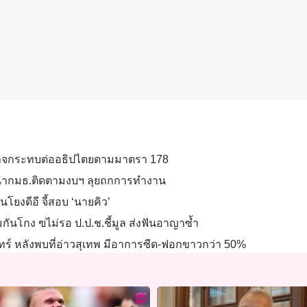
อาจกระทบต่ออธิปไตยตามมาตรา 178
ังนำกมธ.ติดตามงบฯ ลุยถกการทำงาน
โยงดีอี จี้สอบ ‘นายคิว’
กันโกง ฃไม่รอ ป.ป.ช.ชี้มูล ส่งฟันอาญาซ้ำ
ินทร์ หลังพบที่อ่าวสุเทพ มีอาการซีด-ฟอกขาวกว่า 50%