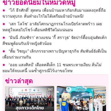
ข่าวยอดนิยมในหมวดหมู่
‘โก้ ธีรศักดิ์’ สุดทน เพื่อนบ้านมหาภัยกลับมาแผลงฤทธิ์ถือ
ขวานทุบรถ ลั่นทำอะไรไม่ได้เตรียมย้ายบ้านหนี!
‘เสก โลโซ’ อาลัยโศกนาฏกรรมโรงเบียร์ลาดพร้าว เผย
หดหู่ใจเคยไปโชว์-เตือนสติชีวิตไม่แน่นอน
‘มินนี่ ภัณฑิรา’ ควงแขน ‘กี้ สราวุธ’ จัดปาร์ตี้อบอุ่นตัดเค้ก
สีชมพูต้อนรับเจ้าหญิงตัวน้อย
“ตั้ม วิชญะ” เลิกภรรยาเพราะปัญหาธุรกิจ สัมพันธ์ยังดีเป็น
เพื่อนร่วมงานกัน
‘ออย แสงศิลป์’ เดือดคดีเด็ก 11 ชนพระหายเงียบ ลั่นไม่
ยอมให้จบแค่นี้ แฉซ้ำคู่กรณีไร้เงาขอโทษ
ข่าวล่าสุด