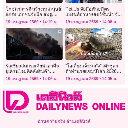
โภชนาการดี สร้างทุนมนุษย์
Pet Us จับมือพันธมิตร
แกร่ง เอกชนจับมือ สพฐ.
แบรนด์อาหารสัตว์ชั้นนำ จัด
ขยายผลโรงเรียนต้นแบบ
กิจกรรม “Pet Us ตลาดทาส
19 กรกฎาคม 2569
14:19 น.
19 กรกฎาคม 2569
14:08 น.
ใจบุญ”
รัสเซียถล่มกรุงเคียฟ เอาคืน
“โอเลี้ยง-เจ้ารถถัง” เต่าซูคา
ยูเครนโจมตีคลังสินค้า
ต้าทำนายแชมป์โลก 2026
อีคอมเมิร์ซยักษ์ใหญ่
เลือก “สเปน” ทั้งคู่ สร้างสีสัน
19 กรกฎาคม 2569
14:06 น.
19 กรกฎาคม 2569
14:05 น.
รับนัดชิง
อ่านความจริง อ่านเดลินิวส์