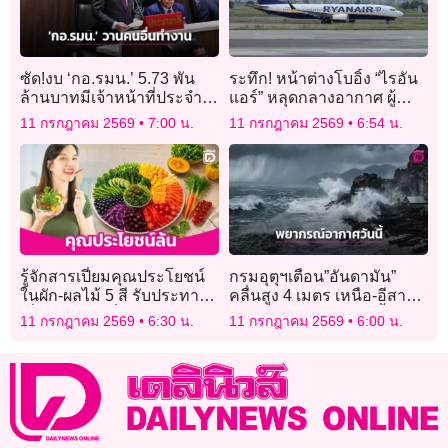
ซัด!งบ ‘กอ.รมน.’ 5.73 พัน
ระทึก! หน้าต่างโบอิ้ง “ไรอัน
ล้านบาทมีเจ้าหน้าที่ประจำ
แอร์” หลุดกลางอากาศ ผู้
200 คน ‘ใช้เงินนำหน้า วาน
โดยสารหวิดถูกดูดออกนอก
11 กรกฎาคม 2569
7:00 น.
11 กรกฎาคม 2569
6:54 น.
คนอื่นทำงาน’
ลำ
รู้จักสารเปี่ยมคุณประโยชน์
กรมอุตุฯเตือน”อันดามัน”
ในผัก-ผลไม้ 5 สี รับประทาน
คลื่นสูง 4 เมตร เหนือ-อีสาน-
เพื่อสุขภาพแข็งแรง
ตะวันออก อ่วม! ระวังน้ำป่า
11 กรกฎาคม 2569
6:30 น.
11 กรกฎาคม 2569
6:00 น.
หลากท่วมฉับพลัน!