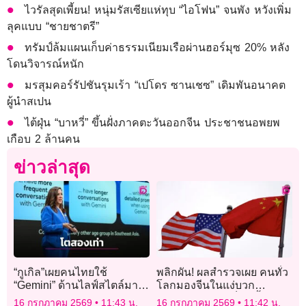
ไวรัลสุดเพี้ยน! หนุ่มรัสเซียแห่ทุบ “ไอโฟน” จนพัง หวังเพิ่ม
ลุคแบบ “ชายชาตรี”
ทรัมป์ล้มแผนเก็บค่าธรรมเนียมเรือผ่านฮอร์มุซ 20% หลัง
โดนวิจารณ์หนัก
มรสุมคอร์รัปชันรุมเร้า “เปโดร ซานเชซ” เดิมพันอนาคต
ผู้นำสเปน
ไต้ฝุ่น “บาหวี่” ขึ้นฝั่งภาคตะวันออกจีน ประชาชนอพยพ
เกือบ 2 ล้านคน
ข่าวล่าสุด
“กูเกิล”เผยคนไทยใช้
พลิกผัน! ผลสำรวจเผย คนทั่ว
“Gemini” ด้านไลฟ์สไตล์มาก
โลกมองจีนในแง่บวก
สุดในอาเซียน
มากกว่าสหรัฐ “เป็นครั้งแรก”
16 กรกฎาคม 2569
11:43 น.
16 กรกฎาคม 2569
11:42 น.