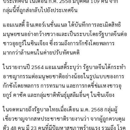
ประเทศจีน ในเดือน ก.ค. 2558 มีบุคคล 109 คน จาก
กลุ่มนี้ที่ถูกส่งกลับไปยังประเทศจีน
แอมเนสตี้ อินเตอร์เนชั่นแนล ได้บันทึกการละเมิดสิทธิ
มนุษยชนอย่างกว้างขวางและเป็นระบบโดยรัฐบาลจีนต่อ
ชาวอุยกูร์ในซินเจียง ซึ่งรวมถึงการกักขังโดยพลการ
มากกว่าล้านคนในค่ายปรับทัศนคติ
ในรายงานปี 2564 แอมเนสตี้ระบุว่า รัฐบาลจีนได้กระทำ
อาชญากรรมต่อมนุษยชาติอย่างน้อยในรูปแบบของการ
กักขังโดยพลการ การทรมาน และการกดขี่ข่มเหงชาวอุ
ยกูร์ คาซัค และกลุ่มชาติพันธุ์มุสลิมอื่นๆ ในซินเจียง
ในจดหมายถึงรัฐบาลไทยเมื่อเดือน ม.ค. 2568 กลุ่มผู้
เชี่ยวชาญจากสหประชาชาติรายงานว่า จากผู้ถูกควบคุม
ตัว 48 คน มี 23 คนที่มีปัญหาสุขภาพร้ายแรง รวมถึง โรค