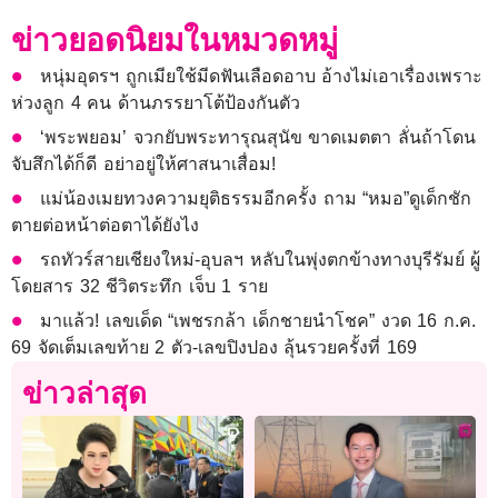
ข่าวยอดนิยมในหมวดหมู่
หนุ่มอุดรฯ ถูกเมียใช้มีดฟันเลือดอาบ อ้างไม่เอาเรื่องเพราะ
ห่วงลูก 4 คน ด้านภรรยาโต้ป้องกันตัว
‘พระพยอม’ จวกยับพระทารุณสุนัข ขาดเมตตา ลั่นถ้าโดน
จับสึกได้ก็ดี อย่าอยู่ให้ศาสนาเสื่อม!
แม่น้องเมยทวงความยุติธรรมอีกครั้ง ถาม “หมอ”ดูเด็กชัก
ตายต่อหน้าต่อตาได้ยังไง
รถทัวร์สายเชียงใหม่-อุบลฯ หลับในพุ่งตกข้างทางบุรีรัมย์ ผู้
โดยสาร 32 ชีวิตระทึก เจ็บ 1 ราย
มาแล้ว! เลขเด็ด “เพชรกล้า เด็กชายนำโชค” งวด 16 ก.ค.
69 จัดเต็มเลขท้าย 2 ตัว-เลขปิงปอง ลุ้นรวยครั้งที่ 169
ข่าวล่าสุด