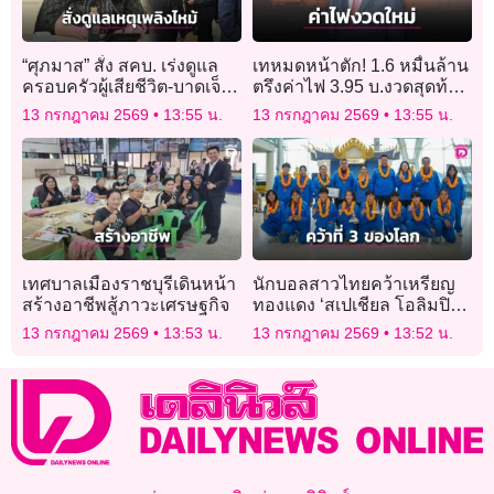
“ศุภมาส” สั่ง สคบ. เร่งดูแล
เทหมดหน้าตัก! 1.6 หมื่นล้าน
ครอบครัวผู้เสียชีวิต-บาดเจ็บ
ตรึงค่าไฟ 3.95 บ.งวดสุดท้าย
เหตุไฟไหม้โรงเบียร์​ ณ
ลุ้น 15 ก.ค. ออกมาตรการ
13 กรกฎาคม 2569
13:55 น.
13 กรกฎาคม 2569
13:55 น.
ลาดพร้าว
ใหม่
เทศบาลเมืองราชบุรีเดินหน้า
นักบอลสาวไทยคว้าเหรียญ
สร้างอาชีพสู้ภาวะเศรษฐกิจ
ทองแดง ‘สเปเชียล โอลิมปิกส์
เวิลด์คัพ’
13 กรกฎาคม 2569
13:53 น.
13 กรกฎาคม 2569
13:52 น.