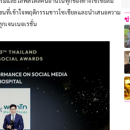
รรมและไลฟ์สไตล์คนอ่านในทุกช่องทางโซเชียลมี
กชนที่เข้าใจพฤติกรรมชาวโซเชียลและนำเสนอความ
ข
งทุกเจนเนอเรชั่น