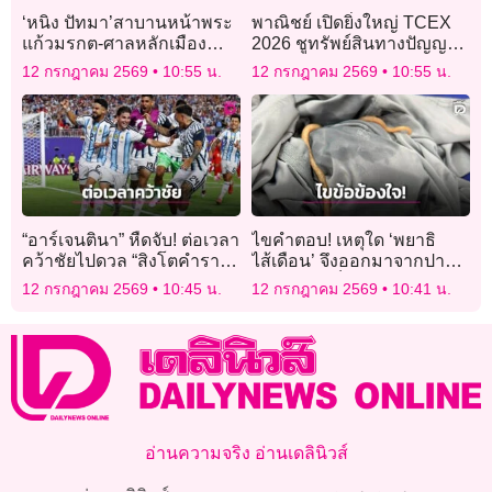
‘หนิง ปัทมา’สาบานหน้าพระ
พาณิชย์ เปิดยิ่งใหญ่ TCEX
แก้วมรกต-ศาลหลักเมือง
2026 ชูทรัพย์สินทางปัญญา
ปฏิเสธปมเมียน้อย สาปแช่ง
ต่อยอดไอเดียธุรกิจ เจรจา
12 กรกฎาคม 2569
10:55 น.
12 กรกฎาคม 2569
10:55 น.
คนใส่ร้ายให้วิบัติล่มจม
ธุรกิจ 500 ล้าน
“อาร์เจนตินา” หืดจับ! ต่อเวลา
ไขคำตอบ! เหตุใด ‘พยาธิ
คว้าชัยไปดวล “สิงโตคำราม”
ไส้เดือน’ จึงออกมาจากปาก
รอบรองชนะเลิศ
ได้ ปมเคสเด็กอาเจียนรุนแรง
12 กรกฎาคม 2569
10:45 น.
12 กรกฎาคม 2569
10:41 น.
ก่อนจะพบพยาธิ
อ่านความจริง อ่านเดลินิวส์