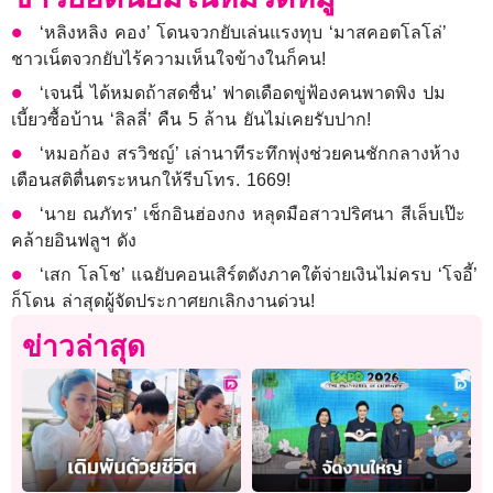
‘หลิงหลิง คอง’ โดนจวกยับเล่นแรงทุบ ‘มาสคอตโลโล่’
ชาวเน็ตจวกยับไร้ความเห็นใจข้างในก็คน!
‘เจนนี่ ได้หมดถ้าสดชื่น’ ฟาดเดือดขู่ฟ้องคนพาดพิง ปม
เบี้ยวซื้อบ้าน ‘ลิลลี่’ คืน 5 ล้าน ยันไม่เคยรับปาก!
‘หมอก้อง สรวิชญ์’ เล่านาทีระทึกพุ่งช่วยคนชักกลางห้าง
เตือนสติตื่นตระหนกให้รีบโทร. 1669!
‘นาย ณภัทร’ เช็กอินฮ่องกง หลุดมือสาวปริศนา สีเล็บเป๊ะ
คล้ายอินฟลูฯ ดัง
‘เสก โลโช’ แฉยับคอนเสิร์ตดังภาคใต้จ่ายเงินไม่ครบ ‘โจอี้’
ก็โดน ล่าสุดผู้จัดประกาศยกเลิกงานด่วน!
ข่าวล่าสุด