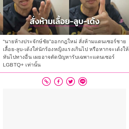
“นายห้างประจักษ์ชัย”ออกกฎใหม่ สั่งห้ามแดนเซอร์ชาย
เลื้อย-ลูบ-เด้งใส่นักร้องหญิงแรงเกินไป หรือหากจะเด้งให้
หันไปทางอื่น เผยอาจตัดปัญหารับเฉพาะแดนเซอร์
LGBTQ+ เท่านั้น