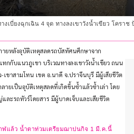
งเบี่ยงฉุกเฉิน 4 จุด ทางลงเขาวังน้ำเขียว โคราช ป้
ว่า ภายหลังอุบัติเหตุสลดรถบัสทัศนศึกษาจาก 
ทกกับแนวภูเขา บริเวณทางลงเขาวังน้ำเขียว ถนน 
ว-เขาสามโทน เขต อ.นาดี จ.ปราจีนบุรี มีผู้เสียชีวิต 
กลายเป็นอุบัติเหตุสลดที่เกิดขึ้นซ้ำแล้วซ้ำเล่า โดย
และรถทัวร์โดยสาร มีผู้บาดเจ็บและเสียชีวิต
ฬแล้ว น้ำตาท่วมเตรียมฌาปนกิจ 1 มี.ค.นี้  