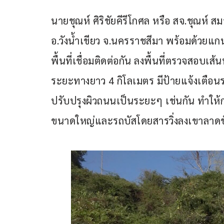
นายชุณห์ ศิริชัยคีรีโกศล หรือ สจ.ชุณห์ 
อ.วังน้ำเขียว จ.นครราชสีมา พร้อมด้วยแกนน
พื้นที่เชื่อมติดต่อกัน ลงพื้นที่ตรวจสอบ
ระยะทางยาว 4 กิโลเมตร มีป้ายแจ้งเตือนรถ
ปรับปรุงผิวถนนเป็นระยะๆ เช่นกัน ทำใ
ขนาดใหญ่และรถบัสโดยสารวิ่งลงเขาลา