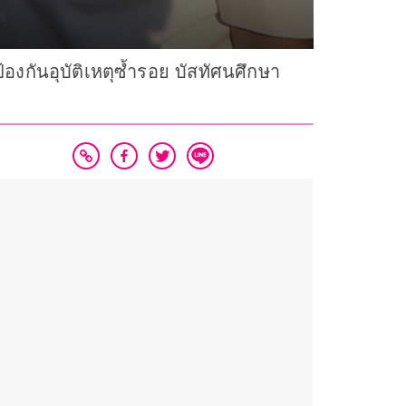
องกันอุบัติเหตุซ้ำรอย บัสทัศนศึกษา