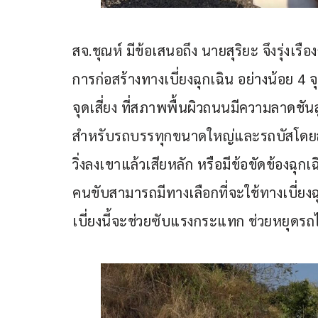
สจ.ชุณห์ มีข้อเสนอถึง นายสุริยะ จึงรุ่งเร
การก่อสร้างทางเบี่ยงฉุกเฉิน อย่างน้อย 4
จุดเสี่ยง ที่สภาพพื้นผิวถนนมีความลาดชันส
สำหรับรถบรรทุกขนาดใหญ่และรถบัสโดยสาร
วิ่งลงเขาแล้วเสียหลัก หรือมีข้อขัดข้องฉุ
คนขับสามารถมีทางเลือกที่จะใช้ทางเบี่ยงฉุ
เบี่ยงนี้จะช่วยซับแรงกระแทก ช่วยหยุดรถไ