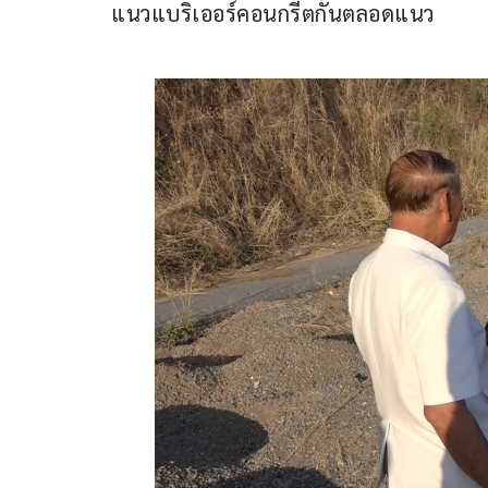
แนวแบริเออร์คอนกรีตกั้นตลอดแนว