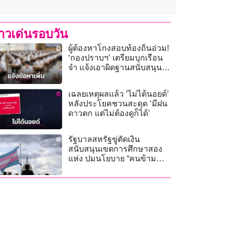
่าวเด่นรอบวัน
ผู้ต้องหาโกงสอบท้องถิ่นอ่วม!
‘กองปราบฯ’ เตรียมบุกเรือน
จำ แจ้งเอาผิดฐานสนับสนุน
เจ้าพนักงานให้ทุจริต
เฉลยเหตุผลแล้ว ‘ไม่ได้นอยด์’
หลังประโยคชวนสะดุด ‘มีฝน
ดาวตก แต่ไม่ต้องดูก็ได้’
รัฐบาลสหรัฐขู่ตัดเงิน
สนับสนุนเขตการศึกษาสอง
แห่ง ปมนโยบาย “คนข้าม
เพศ”