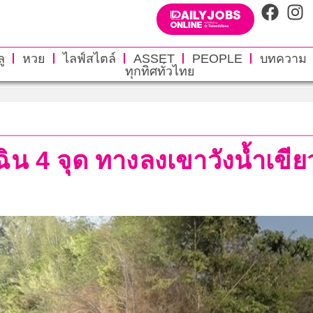
ู
หวย
ไลฟ์สไตล์
ASSET
PEOPLE
บทความ
ทุกทิศทั่วไทย
ฉิน 4 จุด ทางลงเขาวังน้ำเขียว