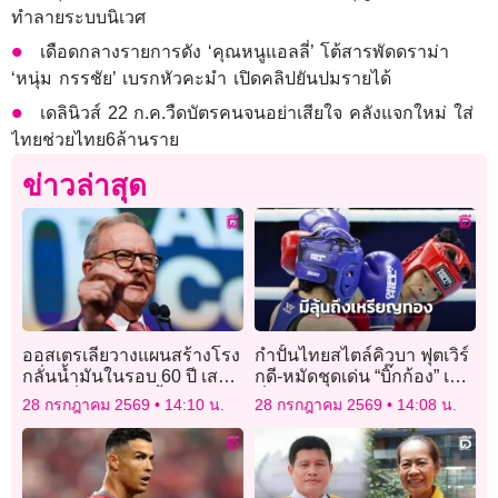
ทำลายระบบนิเวศ
เดือดกลางรายการดัง ‘คุณหนูแอลลี่’ โต้สารพัดดราม่า
‘หนุ่ม กรรชัย’ เบรกหัวคะมำ เปิดคลิปยันปมรายได้
เดลินิวส์ 22 ก.ค.วืดบัตรคนจนอย่าเสียใจ คลังแจกใหม่ ใส่
ไทยช่วยไทย6ล้านราย
ข่าวล่าสุด
ออสเตรเลียวางแผนสร้างโรง
กำปั้นไทยสไตล์คิวบา ฟุตเวิร์
กลั่นน้ำมันในรอบ 60 ปี เสริม
กดี-หมัดชุดเด่น “บิ๊กก้อง” เชื่อ
ความมั่นคงด้านเชื้อเพลิง
มั่น มีลุ้นถึงเหรียญทอง ศึกเอ
28 กรกฎาคม 2569
14:10 น.
28 กรกฎาคม 2569
14:08 น.
เชียนเกมส์ ครั้งที่ 20