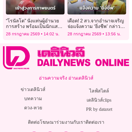
“โรนัลโด” นั่งแท่นผู้อำนวย
เดือด! 2 สว.จากอำนาจเจริญ
การสร้าง พร้อมเป็นนักแสดง
จ่อแจ้งความ ‘ยิ่งชีพ’ กล่าวหา
เข้าหน้ากล้องด้วยตัวเองในซี
ขาดคุณสมบัติ
28 กรกฎาคม 2569
14:02 น.
28 กรกฎาคม 2569
13:56 น.
รีส์เรื่อง “Day 1s”
อ่านความจริง อ่านเดลินิวส์
ข่าวเดลินิวส์
ไลฟ์สไตล์
บทความ
เดลินิวส์clips
ดวง-หวย
PR by dataxet
ติดต่อโฆษณา
ร่วมงานกับเรา
ติดต่อเรา