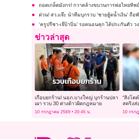
ถอดเกล็ดมังกร! กวาดล้างขบวนการพ่อไทยทิพย์ รั
ด่วน! สว.แจ๊ะ นำทีมบุกรวบ ‘ชายฮู้ดน้ำเงิน’ ถือพ
‘ครูปรีชา-เจ๊บ้าบิ่น’ รอดนอนคุก ได้ประกันตัว
ข่าวล่าสุด
เกือบยกร้าน! นอภ.บางใหญ่ บุกร้านปลา
“สิงโตค
เผา รวบ 30 ต่างด้าวผิดกฎหมาย
สตริงส่
10 กรกฎาคม 2569
20:45 น.
10 กรก