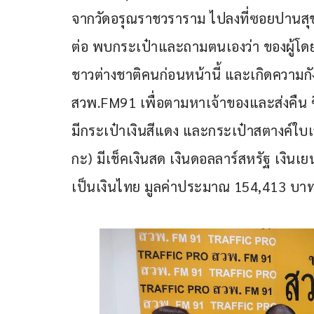
จากวัดอรุณราชวราราม ไปลงที่ซอยปานสุข ห
ต่อ พบกระเป๋าและถามตนเองว่า ของผู้โดยส
ชาวต่างชาติคนก่อนหน้านี้ และเกิดความกัง
สวพ.FM91 เพื่อตามหาเจ้าของและส่งคืน ซ
มีกระเป๋าเงินสีแดง และกระเป๋าสตางค์ใบเ
กะ) มีเช็คเงินสด เงินดอลลาร์สหรัฐ เงินเ
เป็นเงินไทย มูลค่าประมาณ 154,413 บา