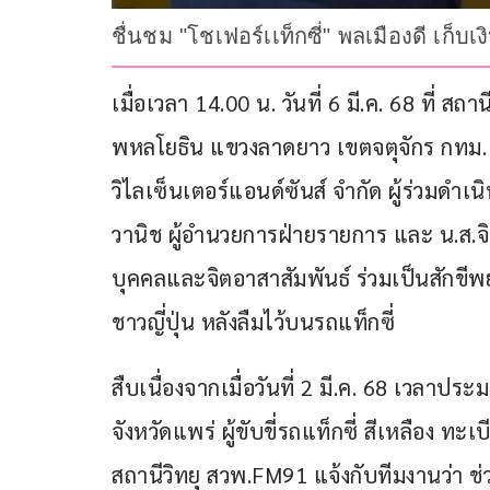
ชื่นชม "โชเฟอร์เเท็กซี่" พลเมืองดี เก็
เมื่อเวลา 14.00 น. วันที่ 6 มี.ค. 68 ที่ ส
พหลโยธิน แขวงลาดยาว เขตจตุจักร กทม. ด
วิไลเซ็นเตอร์แอนด์ซันส์ จำกัด ผู้ร่วมดำ
วานิช ผู้อำนวยการฝ่ายรายการ และ น.ส.จิ
บุคคลและจิตอาสาสัมพันธ์ ร่วมเป็นสักขีพ
ชาวญี่ปุ่น หลังลืมไว้บนรถแท็กซี่
สืบเนื่องจากเมื่อวันที่ 2 มี.ค. 68 เวลาป
จังหวัดแพร่ ผู้ขับขี่รถแท็กซี่ สีเหลือง 
สถานีวิทยุ สวพ.FM91 แจ้งกับทีมงานว่า ช่