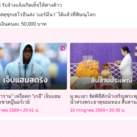
บจ้างแจ้งเกิดเท็จให้ต่างด้าว
ัสดุซุกเฮโรอีนส่ง ‘แอร์มีนา’ ได้แล้วที่พิษณุโลก
 วงเงินคนละ 50,000 บาท
ำราม” เหงื่อตก “เกอี” เจ็บแฮม
ม.พะเยา จัดพิธีตักน้ำเจริญพระ
อชวดบู๊นอร์เวย์
น้ำสรงพระธาตุจอมทอง สืบสาน
ประเพณีอันดีงาม ประจำปี 2569
ฎาคม 2569
20:41 น.
10 กรกฎาคม 2569
20:30 น.