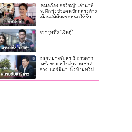
‘หมอก้อง สรวิชญ์’ เล่านาที
ระทึกพุ่งช่วยคนชักกลางห้าง
เตือนสติตื่นตระหนกให้รีบ
โทร. 1669!
ผวารุมทึ้ง “เงินกู้”
ออกหมายจับล่า 3 ชาวลาว
เครือข่ายเฮโรอีนข้ามชาติ
ลวง ‘แอร์มีนา’ หิ้วข้ามทวีป