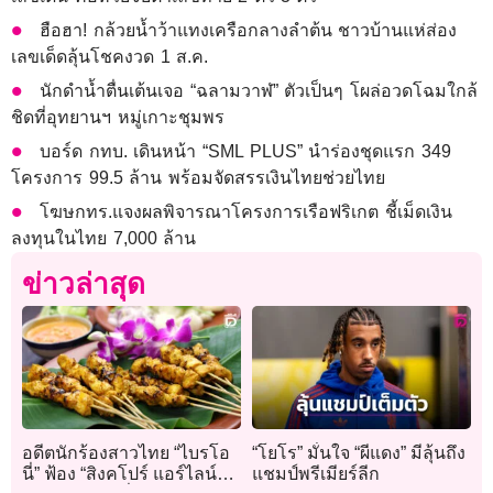
ฮือฮา! กล้วยน้ำว้าแทงเครือกลางลำต้น ชาวบ้านแห่ส่อง
เลขเด็ดลุ้นโชคงวด 1 ส.ค.
นักดำน้ำตื่นเต้นเจอ “ฉลามวาฬ” ตัวเป็นๆ โผล่อวดโฉมใกล้
ชิดที่อุทยานฯ หมู่เกาะชุมพร
บอร์ด กทบ. เดินหน้า “SML PLUS” นำร่องชุดแรก 349
โครงการ 99.5 ล้าน พร้อมจัดสรรเงินไทยช่วยไทย
โฆษกทร.แจงผลพิจารณาโครงการเรือฟริเกต ชี้เม็ดเงิน
ลงทุนในไทย 7,000 ล้าน
ข่าวล่าสุด
อดีตนักร้องสาวไทย “ไบรโอ
“โยโร” มั่นใจ “ผีแดง” มีลุ้นถึง
นี่” ฟ้อง “สิงคโปร์ แอร์ไลน์ส”
แชมป์พรีเมียร์ลีก