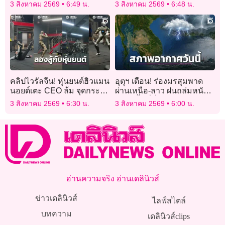
เศษไม้สะเต๊ะทิ่มคอ เส้นเสียง
3 สิงหาคม 2569
6:49 น.
3 สิงหาคม 2569
6:48 น.
เสียหาย
คลิปไวรัลจีน! หุ่นยนต์ฮิวแมน
อุตุฯ เตือน! ร่องมรสุมพาด
นอยด์เตะ CEO ล้ม จุดกระแส
ผ่านเหนือ-ลาว ฝนถล่มหนัก
การพัฒนาหุ่นยนต์ยุคใหม่
หลายพื้นที่ทั่วไทย
3 สิงหาคม 2569
6:30 น.
3 สิงหาคม 2569
6:00 น.
(คลิป)
อ่านความจริง อ่านเดลินิวส์
ข่าวเดลินิวส์
ไลฟ์สไตล์
บทความ
เดลินิวส์clips