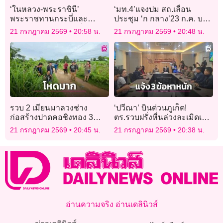
‘ในหลวง-พระราชินี’
‘มท.4’แจงปม สถ.เลื่อน
พระราชทานกระบี่และ
ประชุม ‘ก กลาง’23 ก.ค. บอก
ปริญญาบัตรแก่ผู้สำเร็จการ
รอ ‘กสถ.’สรุปผลสอบ ไม่ใช่
21 กรกฎาคม 2569
20:58 น.
21 กรกฎาคม 2569
20:48 น.
ศึกษาโรงเรียนนายร้อย
มวยล้มต้มคนดู
ตำรวจ
รวบ 2 เมียนมาลวงช่าง
‘ปวีณา’ บินด่วนภูเก็ต!
ก่อสร้างปาดคอชิงทอง 3
ตร.รวบฝรั่งหื่นล่วงละเมิดเด็ก
บาท สารภาพแค้นถูกค้าง
ชาย 14 แจ้ง 3 ข้อหาหนัก
21 กรกฎาคม 2569
20:45 น.
21 กรกฎาคม 2569
20:38 น.
ค่าแรง
อ่านความจริง อ่านเดลินิวส์