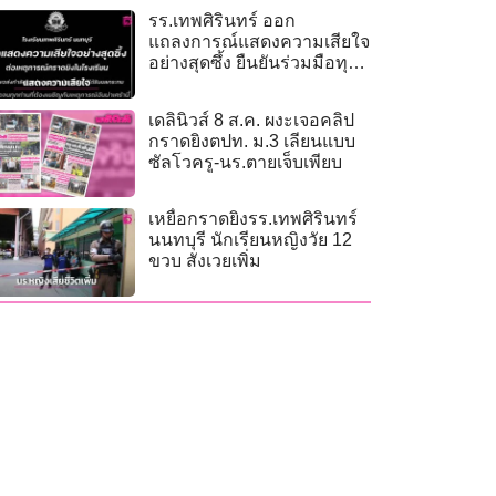
รร.เทพศิรินทร์ ออก
แถลงการณ์แสดงความเสียใจ
อย่างสุดซึ้ง ยืนยันร่วมมือทุก
ฝ่ายดูแลเยียวยาผู้ได้รับผลกระ
ทบ
เดลินิวส์ 8 ส.ค. ผงะเจอคลิป
กราดยิงตปท. ม.3 เลียนแบบ
ซัลโวครู-นร.ตายเจ็บเพียบ
เหยื่อกราดยิงรร.เทพศิรินทร์
นนทบุรี นักเรียนหญิงวัย 12
ขวบ สังเวยเพิ่ม