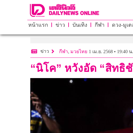
หน้าแรก
ข่าว
บันเทิง
กีฬา
ดวง-มูเตล
ข่าว
กีฬา
,
มวยไทย
1 เม.ย. 2568 • 19:40 น
“นิโค” หวังอัด “สิทธิช