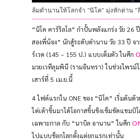
ล้มตำนานให้โลกจำ "นิโค" มุ่งหักด่าน "ส
“นิโค คาร์ริลโล” กำปั้นพลังแกร่ง วัย 26 ป
สองพี่น้อง” นักสู้ระดับตำนาน วัย 33 ปี จา
ร์เวต (145 – 155 ป.) แบบเต็มตัว ในศึก 
O
มวยเวทีลุมพินี (รามอินทรา) ในช่วงไพรม์ไ
เสาร์ที่ 5 เม.ย.นี้
4 ไฟต์แรกใน ONE ของ “นิโค” เริ่มต้นด้ว
ไต่เต้าขึ้นมาได้โอกาสขึ้นชิงเข็มขัดแชม
เฉพาะกาล กับ “นาบิล อานาน” ในศึก 
ON
ไปแบบช็อกโลกตั้งแต่ยกแรกเท่านั้น