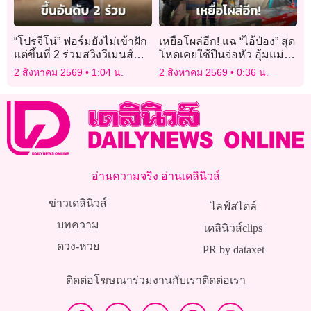
“โปรจีโน่” ฟอร์มยังไม่เข้าฝัก
เหยื่อโผล่อีก! แฉ “ไอ้ป๋อง” สุด
แต่ขึ้นที่ 2 ร่วมสวิงวีเมนส์
โหดเคยใช้ปืนจ่อหัว อุ้มแม่
โอเพ่น
หวังพาไปฝังดินเขาชีจรรย์
2 สิงหาคม 2569
1:04 น.
2 สิงหาคม 2569
0:36 น.
อ่านความจริง อ่านเดลินิวส์
ข่าวเดลินิวส์
ไลฟ์สไตล์
บทความ
เดลินิวส์clips
ดวง-หวย
PR by dataxet
ติดต่อโฆษณา
ร่วมงานกับเรา
ติดต่อเรา