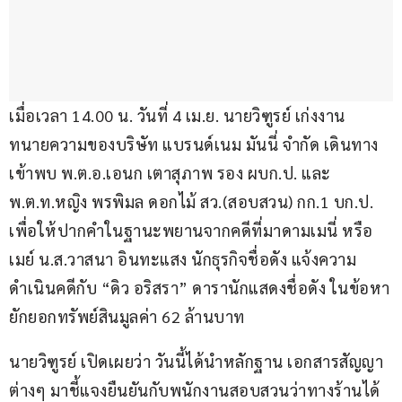
เมื่อเวลา 14.00 น. วันที่ 4 เม.ย. นายวิฑูรย์ เก่งงาน 
ทนายความของบริษัท แบรนด์เนม มันนี่ จำกัด เดินทาง
เข้าพบ พ.ต.อ.เอนก เตาสุภาพ รอง ผบก.ป. และ 
พ.ต.ท.หญิง พรพิมล ดอกไม้ สว.(สอบสวน) กก.1 บก.ป. 
เพื่อให้ปากคำในฐานะพยานจากคดีที่มาดามเมนี่ หรือ 
เมย์ น.ส.วาสนา อินทะแสง นักธุรกิจชื่อดัง แจ้งความ
ดำเนินคดีกับ “ดิว อริสรา” ดารานักแสดงชื่อดัง ในข้อหา
ยักยอกทรัพย์สินมูลค่า 62 ล้านบาท
นายวิฑูรย์ เปิดเผยว่า วันนี้ได้นำหลักฐาน เอกสารสัญญา
ต่างๆ มาชี้แจงยืนยันกับพนักงานสอบสวนว่าทางร้านได้