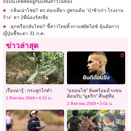
ถือปืนไลฟ์สดอยู่กับแฟนสาวในห้อง
กลิ่นเน่าโชย? ตร.ท่องเที่ยว ปูพรมค้น ‘ป่าช้าเก่า-โรงงาน
ร้าง’ หา 2พี่น้องรัสเซีย
คุกหรือกลับไทย? ชี้สาวไทยหิ้วกาแฟยัดไอซ์ ลุ้นอัยการ
ญี่ปุ่นชี้ชะตา 31 ก.ค.
ข่าวล่าสุด
เรื่องน่ารู้ : กระดูกไก่ดำ
“อลอนโซ” ยันพร้อมอ้าแขน
ต้อนรับ “มูดริก” คืนสู่ทีม
2 สิงหาคม 2569
4:15 น.
2 สิงหาคม 2569
3:01 น.