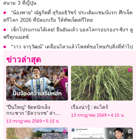
สนาม 3 ที่ญี่ปุ่น
“น้องพาย” ณัฐกิตติ์ สุริยอธิวัชร์ ประเดิมแชมป์แรก ศึกเจ็ต
สกีโลก 2026 ที่บัลแกเรีย ให้ทัพเจ็ตสกีไทย
เช็กโปรแกรมได้เลย! ยืนยันแล้ว บอลโลกรอบรองฯ-ชิงฯ ดู
ฟรีทุกแมตช์
“วาว จารุวัฒน์” เคลื่อนไหวแล้วโพสต์ขอโทษกับสิ่งที่ทำไป
ข่าวล่าสุด
“ปืนใหญ่” จัดหนักเล็ง
เรื่องน่ารู้ : ตะไคร้
กระชาก “อัลวาเรซ” ล่า
13 กรกฎาคม 2569
4:15 น.
ตาข่าย
13 กรกฎาคม 2569
5:15 น.