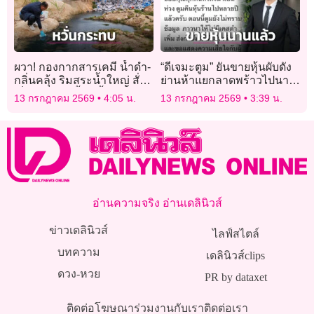
ผวา! กองกากสารเคมี น้ำดำ-
“ดีเจมะตูม” ยันขายหุ้นผับดัง
กลิ่นคลุ้ง ริมสระน้ำใหญ่ สั่ง
ย่านห้าแยกลาดพร้าวไปนาน
เก็บตัวอย่าง-จี้ขนทิ้ง
แล้ว หลังล่าสุดไฟเผาวอด!
13 กรกฎาคม 2569
4:05 น.
13 กรกฎาคม 2569
3:39 น.
อ่านความจริง อ่านเดลินิวส์
ข่าวเดลินิวส์
ไลฟ์สไตล์
บทความ
เดลินิวส์clips
ดวง-หวย
PR by dataxet
ติดต่อโฆษณา
ร่วมงานกับเรา
ติดต่อเรา