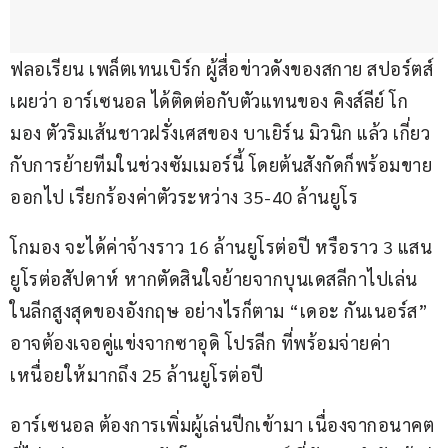
ฟลอเรียน เพล็ตเทนเบิร์ก ผู้สื่อข่าวดังของสกาย สปอร์ตส์ 
เผยว่า อาร์เซนอล ได้ติดต่อกับตัวแทนของ คิงส์ลีย์ โก
มอง ตัวริมเส้นชาวฝรั่งเศสของ บาเยิร์น มิวนิก แล้ว เกี่ยว
กับการย้ายทีมในช่วงซัมเมอร์นี้ โดยต้นสังกัดก็พร้อมขาย
ออกไป เรียกร้องค่าตัวระหว่าง 35-40 ล้านยูโร
โกมอง จะได้ค่าจ้างราว 16 ล้านยูโรต่อปี หรือราว 3 แสน
ยูโรต่อสัปดาห์ หากตัดสินใจย้ายจากบุนเดสลีกาไปเล่น
ในลีกสูงสุดของอังกฤษ อย่างไรก็ตาม “เดอะ กันเนอร์ส” 
อาจต้องเจอคู่แข่งจากซาอุดิ โปรลีก ที่พร้อมจ่ายค่า
เหนื่อยให้มากถึง 25 ล้านยูโรต่อปี
อาร์เซนอล ต้องการเพิ่มผู้เล่นปีกเข้ามา เนื่องจากอนาคต