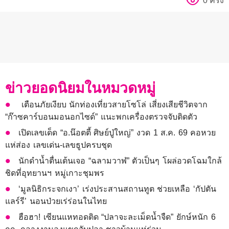
0 ครั้ง
ข่าวยอดนิยมในหมวดหมู่
เตือนภัยเงียบ นักท่องเที่ยวสายโซโล่ เสี่ยงเสียชีวิตจาก
“ก๊าซคาร์บอนมอนอกไซด์” แนะพกเครื่องตรวจจับติดตัว
เปิดเลขเด็ด “อ.น๊อตตี้ ศิษย์ปู่ใหญ่” งวด 1 ส.ค. 69 คอหวย
แห่ส่อง เลขเด่น-เลขธูปครบชุด
นักดำน้ำตื่นเต้นเจอ “ฉลามวาฬ” ตัวเป็นๆ โผล่อวดโฉมใกล้
ชิดที่อุทยานฯ หมู่เกาะชุมพร
‘มูลนิธิกระจกเงา’ เร่งประสานสถานทูต ช่วยเหลือ ‘กัปตัน
แลร์รี’ นอนป่วยเร่ร่อนในไทย
ฮือฮา! เซียนแหทอดติด “ปลาจะละเม็ดน้ำจืด” ยักษ์หนัก 6