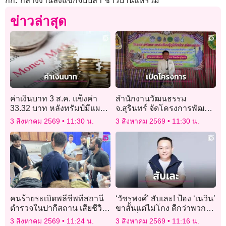
กก. กลางงานลงแขกจับปลา ชาวบ้านแห่ร่วม
ข่าวล่าสุด
ค่าเงินบาท 3 ส.ค. แข็งค่า
สำนักงานวัฒนธรรม
33.32 บาท หลังทรัมป์มีแผน
จ.สุรินทร์ จัดโครงการพัฒนา
ยกเลิกโจมตีอิหร่าน
แหล่งเรียนรู้ภูมิทัศน์ทาง
3 สิงหาคม 2569
11:30 น.
3 สิงหาคม 2569
11:30 น.
วัฒนธรรม
คนร้ายระเบิดพลีชีพที่สถานี
‘วัชรพงศ์’ สับเละ! ป้อง ‘เนวิน’
ตำรวจในปากีสถาน เสียชีวิต
ขาสั้นแต่ไม่โกง ดีกว่าพวก
อย่างน้อย 14 ราย
‘ใส่เครื่องแบบ’ แต่ปล้นเงินลูก
3 สิงหาคม 2569
11:24 น.
3 สิงหาคม 2569
11:16 น.