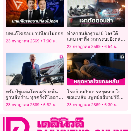
บทแก้ไขรอยบาปที่ลบไม่ออก
ทำลายหลักฐาน! 6 โจรใต้
แสบ เผาทิ้ง รถกระบะยิงถล่ม
23 กรกฎาคม 2569
7:00 น.
จุดตรวจ พลีชีพ 5 นาย
23 กรกฎาคม 2569
6:54 น.
ทรัมป์ขู่ถล่มโครงสร้างพื้น
โรคอ้วนกับการหยุดหายใจ
ฐานอิหร่าน ทุกครั้งที่ไออาร์จี
ขณะหลับ แพทย์อธิบายวิธีที่
ซียิงเรือในฮอร์มุซ
ไขมันขวางกั้นการหายใจ
23 กรกฎาคม 2569
6:52 น.
23 กรกฎาคม 2569
6:30 น.