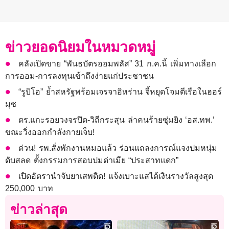
ข่าวยอดนิยมในหมวดหมู่
คลังเปิดขาย “พันธบัตรออมพลัส” 31 ก.ค.นี้ เพิ่มทางเลือก
การออม-การลงทุนเข้าถึงง่ายแก่ประชาชน
“รูบิโอ” ย้ำสหรัฐพร้อมเจรจาอิหร่าน จี้หยุดโจมตีเรือในฮอร์
มุซ
ตร.แกะรอยวงจรปิด-วิถีกระสุน ล่าคนร้ายซุ่มยิง ‘อส.ทพ.’
ขณะวิ่งออกกำลังกายเจ็บ!
ด่วน! รพ.สั่งพักงานหมอแล้ว ร่อนแถลงการณ์แจงปมหนุ่ม
ดับสลด ตั้งกรรมการสอบปมด่าเมีย “ประสาทแดก”
เปิดอัตรานำจับยาเสพติด! แจ้งเบาะแสได้เงินรางวัลสูงสุด
250,000 บาท
ข่าวล่าสุด