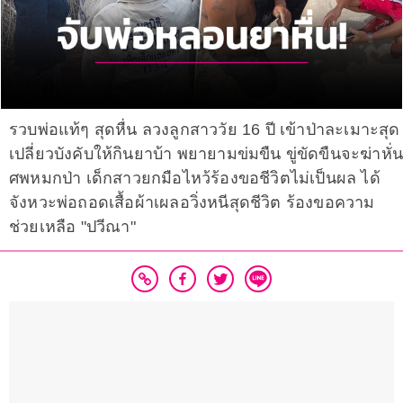
รวบพ่อแท้ๆ สุดหื่น ลวงลูกสาววัย 16 ปี เข้าป่าละเมาะสุด
เปลี่ยวบังคับให้กินยาบ้า พยายามข่มขืน ขู่ขัดขืนจะฆ่าหั่น
ศพหมกป่า เด็กสาวยกมือไหว้ร้องขอชีวิตไม่เป็นผล ได้
จังหวะพ่อถอดเสื้อผ้าเผลอวิ่งหนีสุดชีวิต ร้องขอความ
ช่วยเหลือ "ปวีณา"