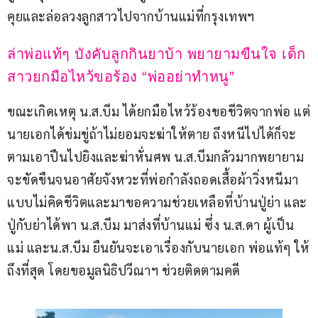
คุยและล่อลวงลูกสาวไปจากบ้านแม่ที่กรุงเทพฯ
ล่าพ่อแท้ๆ บังคับลูกกินยาบ้า พยายามขืนใจ เด็ก
สาวยกมือไหว้ขอร้อง “พ่ออย่าทำหนู”
ขณะเกิดเหตุ น.ส.บีม ได้ยกมือไหว้ร้องขอชีวิตจากพ่อ แต่
นายเอกได้ข่มขู่ถ้าไม่ยอมจะฆ่าให้ตาย ถึงหนีไปได้ก็จะ
ตามเอาปืนไปยิงและฆ่าหั่นศพ น.ส.บีมกลัวมากพยายาม
จะขัดขืนจนอาศัยจังหวะที่พ่อกำลังถอดเสื้อผ้าวิ่งหนีมา
แบบไม่คิดชีวิตและมาขอความช่วยเหลือที่บ้านปู่ย่า และ
ปู่กับย่าได้พา น.ส.บีม มาส่งที่บ้านแม่ ซึ่ง น.ส.ดา ผู้เป็น
แม่ และน.ส.บีม ยืนยันจะเอาเรื่องกับนายเอก พ่อแท้ๆ ให้
ถึงที่สุด โดยขอมูลนิธิปวีณาฯ ช่วยติดตามคดี