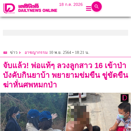
18 ก.ค. 2026
10 พ.ย. 2564 • 18:21 น.
ข่าว
อาชญากรรม
จับแล้ว! พ่อแท้ๆ ลวงลูกสาว 16 เข้าป่า
บังคับกินยาบ้า พยายามข่มขืน ขู่ขัดขืน
ฆ่าหั่นศพหมกป่า