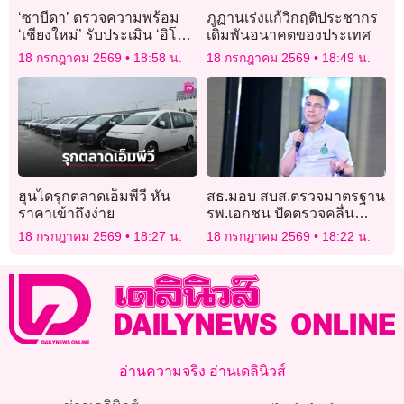
‘ซาบีดา’ ตรวจความพร้อม
ภูฏานเร่งแก้วิกฤติประชากร
‘เชียงใหม่’ รับประเมิน ‘อิโค
เดิมพันอนาคตของประเทศ
โมส’ ลุ้นพิจารณามรดกโลก
18 กรกฎาคม 2569
18:58 น.
18 กรกฎาคม 2569
18:49 น.
ปี 70
ฮุนไดรุกตลาดเอ็มพีวี หั่น
สธ.มอบ สบส.ตรวจมาตรฐาน
ราคาเข้าถึงง่าย
รพ.เอกชน ปัดตรวจคลื่น
ไฟฟ้าหัวใจคนไข้
18 กรกฎาคม 2569
18:27 น.
18 กรกฎาคม 2569
18:22 น.
อ่านความจริง อ่านเดลินิวส์