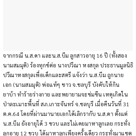
จากกรณี น.ส.ดา และน.ส.บีม ลูกสาวอายุ 16 ปี (ทั้งสอง
นามสมมุติ) ร้องทุกข์ต่อ นางปวีณา หงสกุล ประธานมูลนิธิ
ปวีณาหงสกุลเพื่อเด็กและสตรี แจ้งว่า น.ส.บีม ถูกนาย
เอก (นามสมมุติ) พ่อแท้ๆ ชาว จ.ชลบุรี บังคับให้กิน
ยาบ้า ทำร้ายร่างกาย และพยายามจะข่มขืน เหตุเกิดใน
ป่าละเมาะพื้นที่ สภ.เกาะจันทร์ จ.ชลบุรี เมื่อคืนวันที่ 31 
ต.ค.64 โดยที่ผ่านมานายเอกได้เลิกรากับ น.ส.ดา ตั้งแต่ 
น.ส.บีม ยังอายุได้ 3 ขวบ และไม่เคยมาหาลูกเลย กระทั่ง
ลูกอายุ 12 ขวบ ได้มาหาลูกเพียงครั้งเดียว กระทั่งมาแชต