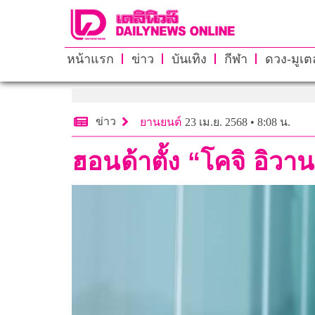
หน้าแรก
ข่าว
บันเทิง
กีฬา
ดวง-มูเตล
ข่าว
ยานยนต์
23 เม.ย. 2568 • 8:08 น.
ฮอนด้าตั้ง “โคจิ อิวา