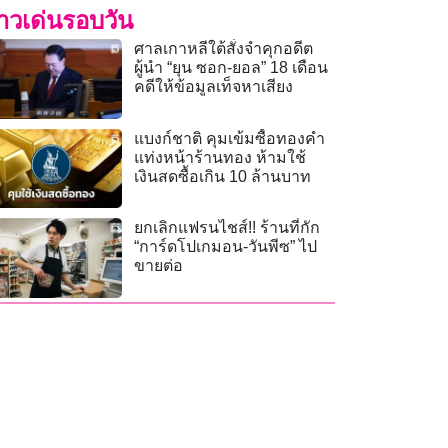
่าวเด่นรอบวัน
ศาลเกาหลีใต้สั่งจำคุกอดีต
ผู้นำ “ยุน ซอก-ยอล” 18 เดือน
คดีให้ข้อมูลเท็จหาเสียง
แบงก์ชาติ คุมเข้มซื้อทองคำ
แท่งหน้าร้านทอง ห้ามใช้
เงินสดซื้อเกิน 10 ล้านบาท
ยกเลิกแฟรนไชส์!! ร้านที่กัก
“การ์ดโปเกมอน-วันพีซ” ไป
ขายต่อ