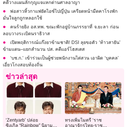
คดีวางแผนลักกุญแจแหกด่านศาลอาญา
พ่อสาวหิ้วกาแฟยัดไอซ์ไปญี่ปุ่น เครียดหน้ามืดคาโรงพัก
มั่นใจลูกถูกหลอกใช้
คนร้ายยิง อส.ทพ. ขณะพักอยู่บ้านภรรยาที่ จ.ยะลา ก่อน
ลอบวางระเบิดนราธิวาส
เปิดพฤติการณ์แก๊งยาข้ามชาติ! DSI ลุยขอตัว ‘ท้าวสายัน’
ข้ามแดน–แยกสำนวน ปส. คดีแอร์โฮสเตส
‘บช.ก.’ เข้าร่วมเป็นผู้ช่วยพนักงานไต่สวน เอาผิด ‘บุคคล’
เอี่ยวโกงสอบท้องถิ่น
ข่าวล่าสุด
‘Zentyarb’ ปล่อย
ทรงเพิ่มไมตรี ‘ราช
ซิงเกิล “Rainbow” นิยาม
อาณาจักรไทย-ราช