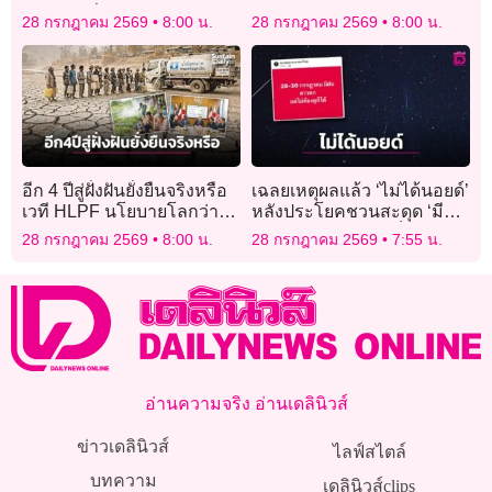
ความรักที่ถ่ายทอดอารมณ์
อาณาจักรภูฏาน’
28 กรกฎาคม 2569
8:00 น.
28 กรกฎาคม 2569
8:00 น.
ความสัมพันธ์ยุคใหม่
อีก 4 ปีสู่ฝั่งฝันยั่งยืนจริงหรือ
เฉลยเหตุผลแล้ว ‘ไม่ได้นอยด์’
เวที HLPF นโยบายโลกว่า
หลังประโยคชวนสะดุด ‘มีฝน
อย่างไร
ดาวตก แต่ไม่ต้องดูก็ได้’
28 กรกฎาคม 2569
8:00 น.
28 กรกฎาคม 2569
7:55 น.
อ่านความจริง อ่านเดลินิวส์
ข่าวเดลินิวส์
ไลฟ์สไตล์
บทความ
เดลินิวส์clips