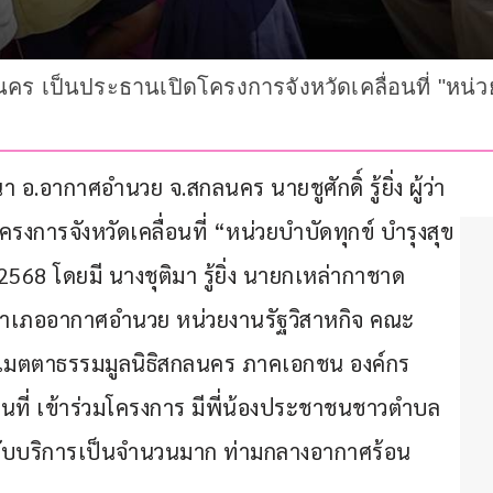
สกลนคร เป็นประธานเปิดโครงการจังหวัดเคลื่อนที่ "หน่ว
นา อ.อากาศอำนวย จ.สกลนคร นายชูศักดิ์ รู้ยิ่ง ผู้ว่า
การจังหวัดเคลื่อนที่ “หน่วยบำบัดทุกข์ บำรุงสุข 
68 โดยมี นางชุติมา รู้ยิ่ง นายกเหล่ากาชาด
อำเภออากาศอำนวย หน่วยงานรัฐวิสาหกิจ คณะ
เมตตาธรรมมูลนิธิสกลนคร ภาคเอกชน องค์กร
ื้นที่ เข้าร่วมโครงการ มีพี่น้องประชาชนชาวตำบล
รับบริการเป็นจำนวนมาก ท่ามกลางอากาศร้อน 