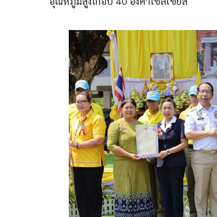
อุณหภูมิสูงเกือบ 40 องศาเซลเซียส