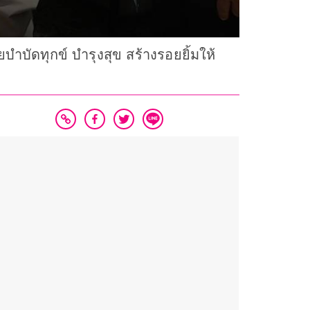
ยบำบัดทุกข์ บำรุงสุข สร้างรอยยิ้มให้