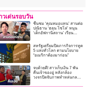
่าวเด่นรอบวัน
ชื่นชม ‘คุณหมอแทน’ สานต่อ
ปณิธาน ‘ฮลุน โซโล่’ หนุน
‘เด็กอัฟกานิสถาน’ เรียน
แพทย์
สหรัฐเตรียมปิดภารกิจการทูต
5 แห่งทั่วโลก ตามนโยบาย
“อเมริกาต้องมาก่อน”
จบด้วยดี! สาวเก็บเงิน 7 พัน
คืนเจ้าของอู่ หลังกล้อง
วงจรปิดจับภาพทำหล่นกลาง
ตลาดคลองสาม