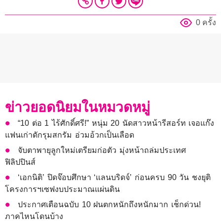
0 ครั้ง
ข่าวยอดนิยมในหมวดหมู่
“10 ต่อ 1 ไร้ศักดิ์ศรี!” หนุ่ม 20 นัดสาวหน้ารีสอร์ท เจอแก๊ง
แฟนเก่าดักรุมสกรัม อ่วมอ้วกเป็นเลือด
จับตาพายุลูกใหม่เตรียมก่อตัว มุ่งหน้าถล่มประเทศ
ฟิลิปปินส์
‘เอกนิติ’ ปิดจ๊อบศึกษา ‘แลนบริดจ์’ ก่อนครบ 90 วัน ชงยุติ
โครงการฯเซฟงบประมาณแผ่นดิน
ประกาศเตือนฉบับ 10 ฝนตกหนักถึงหนักมาก เช็กด่วน!
ภาคไหนโดนบ้าง