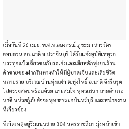
เมื่อวันที่ 26 เม.ย. พ.ต.ท.อลงกรณ์ ภูขะมา สารวัตร
สอบสวน สภ.นาดี จ.ปราจีนบุรี ได้รับแจ้งอุบัติเหตุรถ
บรรทุกแป้งเฉี่ยวชนกับรถเก๋งและเสียหลักพุ่งชนร้าน
ค้าขายของฝากริมทางทำให้มีผู้บาดเจ็บและเสียชีวิต
หลายราย บริเวณบ้านทุ่งแฝก ต.ทุ่งโพธิ์ อ.นาดี จึงรีบรุด
ไปตรวจสอบพร้อมด้วย นายสมใจ พุทธเสนา นายอำเภอ
นาดี หน่วยกู้ภัยสัจจะพุทธธรรมกบินทร์บุรี และหน่วยงาน
ที่เกี่ยวข้อง
ที่เกิดเหตุอยู่ริมถนนสาย 304 นครราชสีมา มุ่งหน้าเข้า