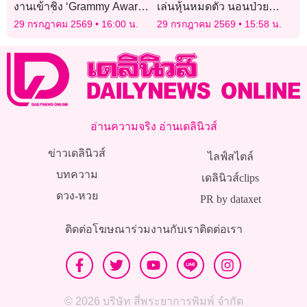
งานเข้าชิง ‘Grammy Awards
เล่นหุ้นหมดตัว นอนป่วย
2027’ เชื่อดนตรีไม่ถูกแบ่ง
เร่ร่อนใต้สะพานรถไฟฟ้า
29 กรกฎาคม 2569
16:00 น.
29 กรกฎาคม 2569
15:58 น.
แยกด้วยภูมิภาค-ภาษา
อ่านความจริง อ่านเดลินิวส์
ข่าวเดลินิวส์
ไลฟ์สไตล์
บทความ
เดลินิวส์clips
ดวง-หวย
PR by dataxet
ติดต่อโฆษณา
ร่วมงานกับเรา
ติดต่อเรา
© 2026 บริษัท สี่พระยาการพิมพ์ จำกัด