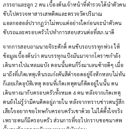
ภรรยาและลูก 2 คน เบื้องต้นเจ้าหน้าที่ตำรวจได้นำตัวคน
ขับไปตรวจหาสารเสพติดและตรวจวัดปริมาณ
แอลกอฮอล์ปรากฏว่าไม่พบแต่อย่างใดก่อนจะนำตัวคน
ขับรถและครอบครัวไปทำการสอบสวนต่อที่สภ.นาดี
จากการสอบถามนายจิระศักดิ์ คนขับรถบรรทุกพ่วง ให้
ข้อมูลเบื้องต้นว่า ตนบรรทุกแป้งมันมาจากโคราชกำลัง
เดินทางไปแหลมฉบัง ตอนนั้นตนก็วิ่งมาเลนซ้ายดีๆ เมื่อ
มาถึงที่เกิดเหตุเห็นรถเก๋งคันสีดำจอดอยู่จึงหักหลบไม่ทัน
ก็เลยเกิดอุบัติเหตุ ตอนที่เกิดเหตุตนก็ติดอยู่ในนั้น ตน
เดินทางมากับครอบครัวทั้งหมด 4 คน หลังจากเกิดเหตุ
ตนยังไม่รู้ว่ามีคนติดอยู่ภายใน หลังจากทราบข่าวตนรู้สึก
เสียใจอยากขอโทษกับครอบครัวเขาด้วย ไม่ได้ตั้งใจจริง
เพราะตนก็มีครอบครัว ส่วนการที่จะไปกราบขอขมาศพ