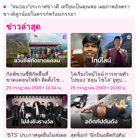
“สมปอง”ประกาศข่าวดี เตรียมเป็นคุณพ่อ เผยภาพอัลตรา
ซาวด์ลูกน้อยในครรภ์พร้อมภรรยา
ข่าวล่าสุด
กัลฟ์ชวนชี้พิกัดพื้นที่
ไล่เรียงไทม์ไลน์ การหายตัว
ขาดแคลนไฟฟ้า ติดตั้งโซ
ไปของ ‘ฮลุน โซโล่’ ยูทูบ
ลาร์เซลล์ให้ฟรี
เบอร์สายท่องเที่ยว
29 กรกฎาคม 2569
16:04 น.
29 กรกฎาคม 2569
16:00 น.
‘BTS’ ประกาศจุดยืนไม่ส่งผล
สุดช็อก! ‘นักบินอดีตกัปตัน’