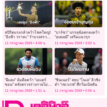
สปิริตแรงกล้าคว้าโชคใหญ่!
“บาร์ซา” บรรลุข้อตกลงคว้า
“อิงฟ้า วราหะ” รำบวงสรวง
“อเดเยมี” เสริมแนวรุก
พญาศรีสัตตนาคราชกลาง
11 กรกฎาคม 2569
4:00 น.
11 กรกฎาคม 2569
3:02 น.
สายฝน คอหวยแห่ส่อง “เลข
ธูป”
“ผีแดง” ล้มดีลคว้า “เอแดร์
“ซินเนอร์” สยบ “โนเล” ลิ่วชิง
ซอน” หลังตรวจร่างกายไม่
ดำ “เซเวเรฟ” ศึกวิมเบิลดัน
ผ่าน
11 กรกฎาคม 2569
1:51 น.
11 กรกฎาคม 2569
0:56 น.