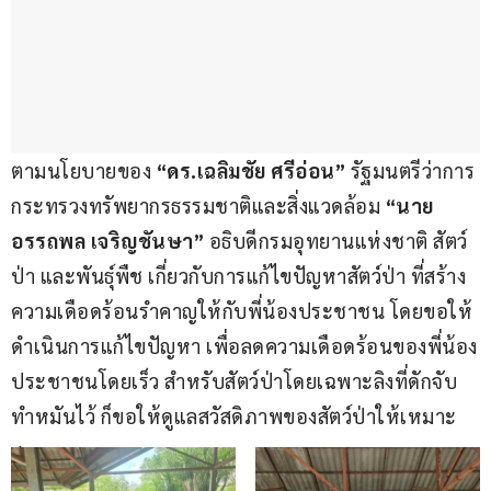
ตามนโยบายของ
 “ดร.เฉลิมชัย ศรีอ่อน”
 รัฐมนตรีว่าการ
กระทรวงทรัพยากรธรรมชาติและสิ่งแวดล้อม
 “นาย
อรรถพล เจริญชันษา”
 อธิบดีกรมอุทยานแห่งชาติ สัตว์
ป่า และพันธุ์พืช เกี่ยวกับการแก้ไขปัญหาสัตว์ป่า ที่สร้าง
ความเดือดร้อนรำคาญให้กับพี่น้องประชาชน โดยขอให้
ดำเนินการแก้ไขปัญหา เพื่อลดความเดือดร้อนของพี่น้อง
ประชาชนโดยเร็ว สำหรับสัตว์ป่าโดยเฉพาะลิงที่ดักจับ
ทำหมันไว้ ก็ขอให้ดูแลสวัสดิภาพของสัตว์ป่าให้เหมาะ
สม