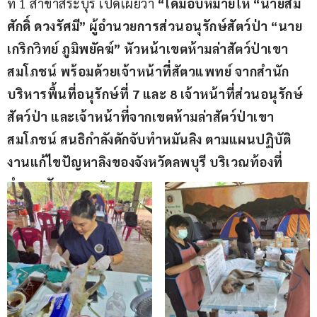
ที่ 1 สาขาสระบุรี เปิดเผยว่า 
“ได้มอบหมายให้ “นายสม
ศักดิ์ ดวงรัศมี” ผู้อำนวยการส่วนอนุรักษ์สัตว์ป่า “นาย
เกริกวิทย์ ภูมิพยัคฆ์” หัวหน้าเขตห้ามล่าสัตว์ป่าเขา
สมโภชน์ พร้อมด้วยเจ้าหน้าที่สัตวแพทย์ จากสำนัก
บริหารพื้นที่อนุรักษ์ที่ 7 และ 8 เจ้าหน้าที่ส่วนอนุรักษ์
สัตว์ป่า และเจ้าหน้าที่จากเขตห้ามล่าสัตว์ป่าเขา
สมโภชน์ สนธิกำลังดักจับทำหมันลิง ตามแผนปฏิบัติ
งานแก้ไขปัญหาลิงของจังหวัดลพบุรี บริเวณท้องที่
อำเภอชัยบาดาล”