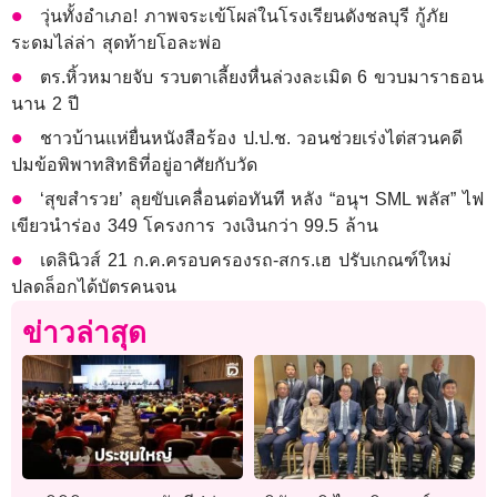
วุ่นทั้งอําเภอ! ภาพจระเข้โผล่ในโรงเรียนดังชลบุรี กู้ภัย
ระดมไล่ล่า สุดท้ายโอละพ่อ
ตร.หิ้วหมายจับ รวบตาเลี้ยงหื่นล่วงละเมิด 6 ขวบมาราธอน
นาน 2 ปี
ชาวบ้านแห่ยื่นหนังสือร้อง ป.ป.ช. วอนช่วยเร่งไต่สวนคดี
ปมข้อพิพาทสิทธิที่อยู่อาศัยกับวัด
‘สุขสำรวย’ ลุยขับเคลื่อนต่อทันที หลัง “อนุฯ SML พลัส” ไฟ
เขียวนำร่อง 349 โครงการ วงเงินกว่า 99.5 ล้าน
เดลินิวส์ 21 ก.ค.ครอบครองรถ-สกร.เฮ ปรับเกณฑ์ใหม่
ปลดล็อกได้บัตรคนจน
ข่าวล่าสุด