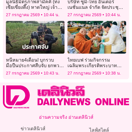
มูลนิธิมิตรภาพสามัคคี (ท่ง
บริษัท ซูมิ-ไทย อินเตอร์
เซียเซี่ยงตึ๊ง) หาดใหญ่ เจ้า
เนชั่นแนล จำกัด จัดประชุม
ภาพจัดประชุมใหญ่สามัญ
กรรมการและประชุมสามัญ
27 กรกฎาคม 2569
10:44 น.
27 กรกฎาคม 2569
10:44 น.
ประจำปี 2569
ประจำปี 2569
หนีหมาย4เดือน! บุกรวบ
ไทยเบฟ ร่วมกิจกรรม
มือปืนประกาศสืบจับ ยกพวก
เฉลิมพระเกียรติพระบาท
ยิงอริหน้าสถานบันเทิงดัง
สมเด็จพระเจ้าอยู่หัว
27 กรกฎาคม 2569
10:43 น.
27 กรกฎาคม 2569
10:38 น.
อ่านความจริง อ่านเดลินิวส์
ข่าวเดลินิวส์
ไลฟ์สไตล์