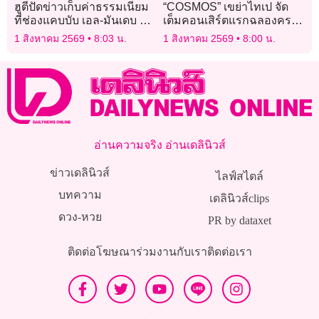
ฮูตีปัดข่าวเก็บค่าธรรมเนียม
“COSMOS” เขย่าไทเป จัด
ที่ช่องแคบบับ เอล-มันเดบ ย้ำ
เต็มคอนเสิร์ตแรกฉลองครบ
เรือพาณิชย์ผ่านได้ฟรี
รอบ 3 ปี เสิร์ฟโชว์สะกด
1 สิงหาคม 2569
8:03 น.
1 สิงหาคม 2569
8:00 น.
อินเตอร์แฟน
อ่านความจริง อ่านเดลินิวส์
ข่าวเดลินิวส์
ไลฟ์สไตล์
บทความ
เดลินิวส์clips
ดวง-หวย
PR by dataxet
ติดต่อโฆษณา
ร่วมงานกับเรา
ติดต่อเรา