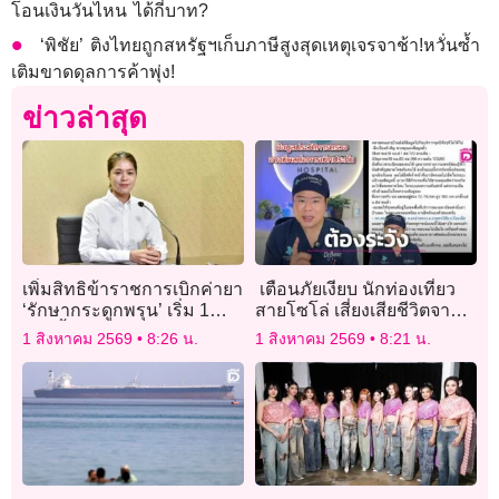
โอนเงินวันไหน ได้กี่บาท?
‘พิชัย’ ติงไทยถูกสหรัฐฯเก็บภาษีสูงสุดเหตุเจรจาช้า!หวั่นซ้ำ
เติมขาดดุลการค้าพุ่ง!
ข่าวล่าสุด
เพิ่มสิทธิข้าราชการเบิกค่ายา
เตือนภัยเงียบ นักท่องเที่ยว
‘รักษากระดูกพรุน’ เริ่ม 1
สายโซโล่ เสี่ยงเสียชีวิตจาก
ส.ค.นี้
“ก๊าซคาร์บอนมอนอกไซด์”
1 สิงหาคม 2569
8:26 น.
1 สิงหาคม 2569
8:21 น.
แนะพกเครื่องตรวจจับติดตัว