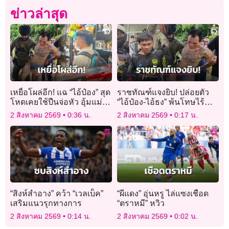
ข่าวล่าสุด
เหยื่อโผล่อีก! แฉ “ไอ้ป๋อง” สุด
ราชทัณฑ์แจงยิบ! ปล่อยตัว
โหดเคยใช้ปืนจ่อหัว อุ้มแม่
“ไอ้ป๋อง-ไอ้ธง” พ้นโทษไร้
หวังพาไปฝังดินเขาชีจรรย์
สิทธิพิเศษ ใช้กฎหมาย JSOC
2 สิงหาคม 2569
0:36 น.
2 สิงหาคม 2569
0:17 น.
เฝ้าระวัง
“สิงห์สำอาง” คว้า “เวลเบ็ค”
“ผีแดง” อุ่นหรู ไล่แซงเชือด
เสริมแนวรุกทางการ
“ตราหมี” หวิว
2 สิงหาคม 2569
0:14 น.
2 สิงหาคม 2569
0:02 น.