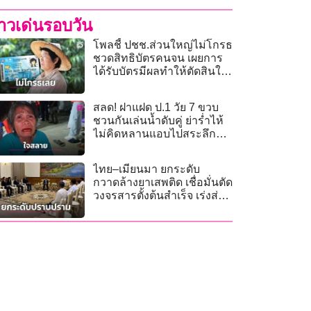
่าวเด่นรอบวัน
โพลชี้ ปชช.ส่วนใหญ่ไม่โกรธ
ชวดสิทธิบัตรคนจน เผยการ
ได้รับบัตรมีผลทำให้ตัดสินใจ
หนุนรัฐบาล
สลด! ฝาแฝด ป.1 วัย 7 ขวบ
ชวนกันเล่นน้ำดับคู่ ย่าร่ำไห้
ไม่คิดหลานแอบไปสระลึก
หลังบ้าน
ไทย–เมียนมา ยกระดับ
กวาดล้างยาเสพติด เชื่อมั่นตัด
วงจรสารตั้งต้นสำเร็จ เร่งส่ง
ผู้ร้ายข้ามแดน